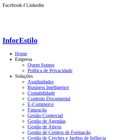
Ir
Facebook-f
Linkedin
para
o
conteúdo
InforEstilo
Home
Empresa
Quem Somos
Política de Privacidade
Soluções
Assiduidades
Business Intelligence
Contabilidade
Controlo Documental
E-Commerce
Faturação
Gestão Comercial
Gestão de Agendas
Gestão de Ativos
Gestão de Centros de Formação
Gestão de Creches e Jardins de Infância