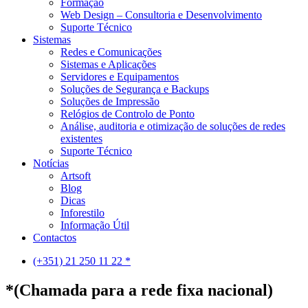
Formação
Web Design – Consultoria e Desenvolvimento
Suporte Técnico
Sistemas
Redes e Comunicações
Sistemas e Aplicações
Servidores e Equipamentos
Soluções de Segurança e Backups
Soluções de Impressão
Relógios de Controlo de Ponto
Análise, auditoria e otimização de soluções de redes
existentes
Suporte Técnico
Notícias
Artsoft
Blog
Dicas
Inforestilo
Informação Útil
Contactos
(+351) 21 250 11 22 *
*(Chamada para a rede fixa nacional)