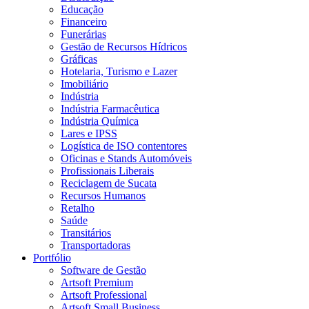
Educação
Financeiro
Funerárias
Gestão de Recursos Hídricos
Gráficas
Hotelaria, Turismo e Lazer
Imobiliário
Indústria
Indústria Farmacêutica
Indústria Química
Lares e IPSS
Logística de ISO contentores
Oficinas e Stands Automóveis
Profissionais Liberais
Reciclagem de Sucata
Recursos Humanos
Retalho
Saúde
Transitários
Transportadoras
Portfólio
Software de Gestão
Artsoft Premium
Artsoft Professional
Artsoft Small Business