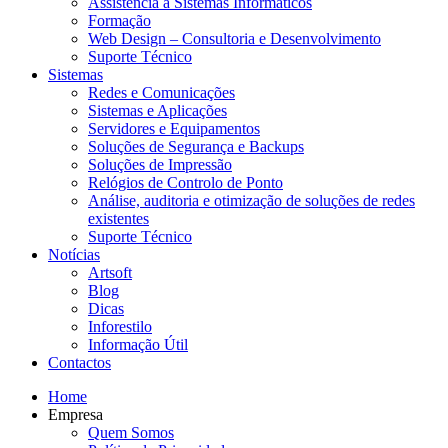
Assistência a Sistemas Informáticos
Formação
Web Design – Consultoria e Desenvolvimento
Suporte Técnico
Sistemas
Redes e Comunicações
Sistemas e Aplicações
Servidores e Equipamentos
Soluções de Segurança e Backups
Soluções de Impressão
Relógios de Controlo de Ponto
Análise, auditoria e otimização de soluções de redes
existentes
Suporte Técnico
Notícias
Artsoft
Blog
Dicas
Inforestilo
Informação Útil
Contactos
Home
Empresa
Quem Somos