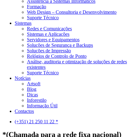
Assistência a Sistemas Informáticos
Formação
Web Design – Consultoria e Desenvolvimento
Suporte Técnico
Sistemas
Redes e Comunicações
Sistemas e Aplicações
Servidores e Equipamentos
Soluções de Segurança e Backups
Soluções de Impressão
Relógios de Controlo de Ponto
Análise, auditoria e otimização de soluções de redes
existentes
Suporte Técnico
Notícias
Artsoft
Blog
Dicas
Inforestilo
Informação Útil
Contactos
(+351) 21 250 11 22 *
*(Chamada para a rede fixa nacional)