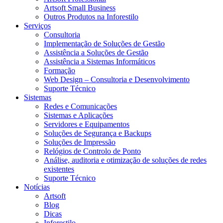
Artsoft Small Business
Outros Produtos na Inforestilo
Serviços
Consultoria
Implementação de Soluções de Gestão
Assistência a Soluções de Gestão
Assistência a Sistemas Informáticos
Formação
Web Design – Consultoria e Desenvolvimento
Suporte Técnico
Sistemas
Redes e Comunicações
Sistemas e Aplicações
Servidores e Equipamentos
Soluções de Segurança e Backups
Soluções de Impressão
Relógios de Controlo de Ponto
Análise, auditoria e otimização de soluções de redes
existentes
Suporte Técnico
Notícias
Artsoft
Blog
Dicas
Inforestilo