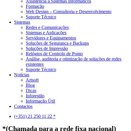
Assistência a Sistemas Informáticos
Formação
Web Design – Consultoria e Desenvolvimento
Suporte Técnico
Sistemas
Redes e Comunicações
Sistemas e Aplicações
Servidores e Equipamentos
Soluções de Segurança e Backups
Soluções de Impressão
Relógios de Controlo de Ponto
Análise, auditoria e otimização de soluções de redes
existentes
Suporte Técnico
Notícias
Artsoft
Blog
Dicas
Inforestilo
Informação Útil
Contactos
(+351) 21 250 11 22 *
*(Chamada para a rede fixa nacional)