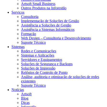
Artsoft Small Business
Outros Produtos na Inforestilo
Serviços
Consultoria
Implementação de Soluções de Gestão
Assistência a Soluções de Gestão
Assistência a Sistemas Informáticos
Formação
Web Design – Consultoria e Desenvolvimento
Suporte Técnico
Sistemas
Redes e Comunicações
Sistemas e Aplicações
Servidores e Equipamentos
Soluções de Segurança e Backups
Soluções de Impressão
Relógios de Controlo de Ponto
Análise, auditoria e otimização de soluções de redes
existentes
Suporte Técnico
Notícias
Artsoft
Blog
Dicas
Inforestilo