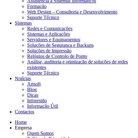
Assistência a Sistemas Informáticos
Formação
Web Design – Consultoria e Desenvolvimento
Suporte Técnico
Sistemas
Redes e Comunicações
Sistemas e Aplicações
Servidores e Equipamentos
Soluções de Segurança e Backups
Soluções de Impressão
Relógios de Controlo de Ponto
Análise, auditoria e otimização de soluções de redes
existentes
Suporte Técnico
Notícias
Artsoft
Blog
Dicas
Inforestilo
Informação Útil
Contactos
Home
Empresa
Quem Somos