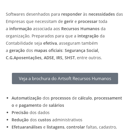
Softwares desenhados para
responder
às
necessidades
das
Empresas que necessitam de
gerir
e
processar
toda
a
informação
associada aos
Recursos Humanos
da
organização. Preparados para que a
integração
da
Contabilidade seja
efetiva
, asseguram também
a
geração
dos
mapas oficiais
:
Segurança Social,
C.G.Aposentações, ADSE, IRS, SHST
, entre outros.
Veja a brochura do Artsoft Recursos Humanos
Automatização
dos
processos
de
cálculo
,
processament
o
e
pagamento
de
salários
Precisão
dos dados
Redução
dos
custos
administrativos
Efetuar
análises
e
listagens
,
controlar
faltas, cadastro,