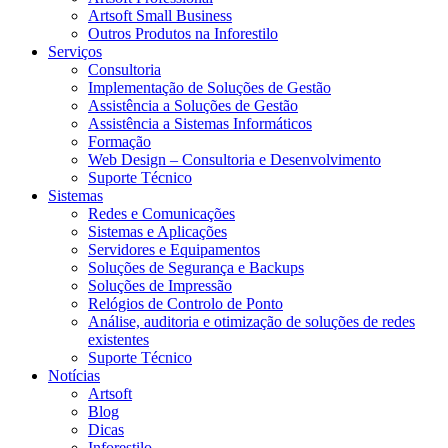
Artsoft Small Business
Outros Produtos na Inforestilo
Serviços
Consultoria
Implementação de Soluções de Gestão
Assistência a Soluções de Gestão
Assistência a Sistemas Informáticos
Formação
Web Design – Consultoria e Desenvolvimento
Suporte Técnico
Sistemas
Redes e Comunicações
Sistemas e Aplicações
Servidores e Equipamentos
Soluções de Segurança e Backups
Soluções de Impressão
Relógios de Controlo de Ponto
Análise, auditoria e otimização de soluções de redes
existentes
Suporte Técnico
Notícias
Artsoft
Blog
Dicas
Inforestilo