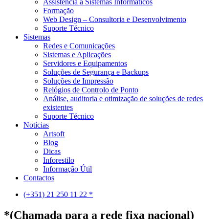
Assistência a Sistemas Informáticos
Formação
Web Design – Consultoria e Desenvolvimento
Suporte Técnico
Sistemas
Redes e Comunicações
Sistemas e Aplicações
Servidores e Equipamentos
Soluções de Segurança e Backups
Soluções de Impressão
Relógios de Controlo de Ponto
Análise, auditoria e otimização de soluções de redes
existentes
Suporte Técnico
Notícias
Artsoft
Blog
Dicas
Inforestilo
Informação Útil
Contactos
(+351) 21 250 11 22 *
*(Chamada para a rede fixa nacional)