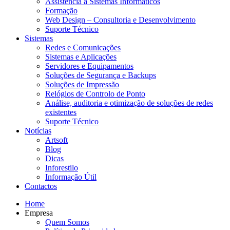
Assistência a Sistemas Informáticos
Formação
Web Design – Consultoria e Desenvolvimento
Suporte Técnico
Sistemas
Redes e Comunicações
Sistemas e Aplicações
Servidores e Equipamentos
Soluções de Segurança e Backups
Soluções de Impressão
Relógios de Controlo de Ponto
Análise, auditoria e otimização de soluções de redes
existentes
Suporte Técnico
Notícias
Artsoft
Blog
Dicas
Inforestilo
Informação Útil
Contactos
Home
Empresa
Quem Somos