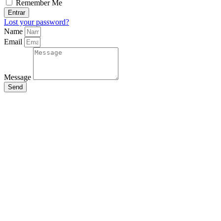
Remember Me
Entrar
Lost your password?
Name
Email
Message
Send