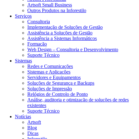
Artsoft Small Business
Outros Produtos na Inforestilo
Serviços
Consultoria
Implementação de Soluções de Gestão
Assistência a Soluções de Gestão
Assistência a Sistemas Informáticos
Formação
Web Design – Consultoria e Desenvolvimento
Suporte Técnico
Sistemas
Redes e Comunicações
Sistemas e Aplicações
Servidores e Equipamentos
Soluções de Segurança e Backups
Soluções de Impressão
Relógios de Controlo de Ponto
Análise, auditoria e otimização de soluções de redes
existentes
Suporte Técnico
Notícias
Artsoft
Blog
Dicas
Inforestilo