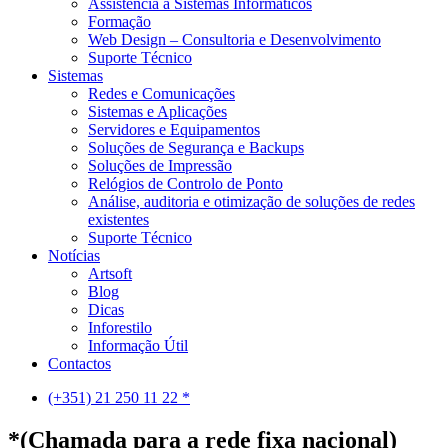
Assistência a Sistemas Informáticos
Formação
Web Design – Consultoria e Desenvolvimento
Suporte Técnico
Sistemas
Redes e Comunicações
Sistemas e Aplicações
Servidores e Equipamentos
Soluções de Segurança e Backups
Soluções de Impressão
Relógios de Controlo de Ponto
Análise, auditoria e otimização de soluções de redes
existentes
Suporte Técnico
Notícias
Artsoft
Blog
Dicas
Inforestilo
Informação Útil
Contactos
(+351) 21 250 11 22 *
*(Chamada para a rede fixa nacional)