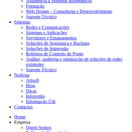
Assistência a Sistemas Informáticos
Formação
Web Design – Consultoria e Desenvolvimento
Suporte Técnico
Sistemas
Redes e Comunicações
Sistemas e Aplicações
Servidores e Equipamentos
Soluções de Segurança e Backups
Soluções de Impressão
Relógios de Controlo de Ponto
Análise, auditoria e otimização de soluções de redes
existentes
Suporte Técnico
Notícias
Artsoft
Blog
Dicas
Inforestilo
Informação Útil
Contactos
Home
Empresa
Quem Somos