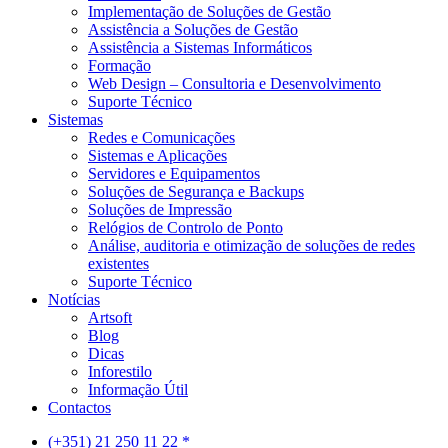
Implementação de Soluções de Gestão
Assistência a Soluções de Gestão
Assistência a Sistemas Informáticos
Formação
Web Design – Consultoria e Desenvolvimento
Suporte Técnico
Sistemas
Redes e Comunicações
Sistemas e Aplicações
Servidores e Equipamentos
Soluções de Segurança e Backups
Soluções de Impressão
Relógios de Controlo de Ponto
Análise, auditoria e otimização de soluções de redes
existentes
Suporte Técnico
Notícias
Artsoft
Blog
Dicas
Inforestilo
Informação Útil
Contactos
(+351) 21 250 11 22 *