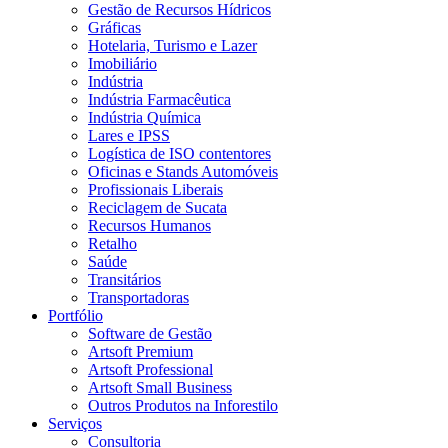
Gestão de Recursos Hídricos
Gráficas
Hotelaria, Turismo e Lazer
Imobiliário
Indústria
Indústria Farmacêutica
Indústria Química
Lares e IPSS
Logística de ISO contentores
Oficinas e Stands Automóveis
Profissionais Liberais
Reciclagem de Sucata
Recursos Humanos
Retalho
Saúde
Transitários
Transportadoras
Portfólio
Software de Gestão
Artsoft Premium
Artsoft Professional
Artsoft Small Business
Outros Produtos na Inforestilo
Serviços
Consultoria