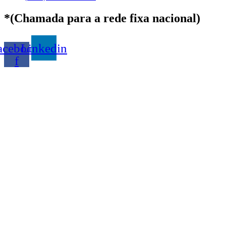
*(Chamada para a rede fixa nacional)
acebook-
Linkedin
f