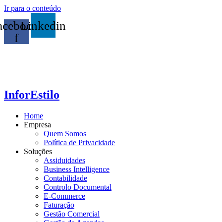
Ir para o conteúdo
acebook-
Linkedin
f
InforEstilo
Home
Empresa
Quem Somos
Política de Privacidade
Soluções
Assiduidades
Business Intelligence
Contabilidade
Controlo Documental
E-Commerce
Faturação
Gestão Comercial