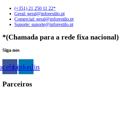
(+351) 21 250 11 22*
Geral: geral@inforestilo.pt
Comercial: geral@inforestilo.pt
Suporte: suporte@inforestilo.pt
*(Chamada para a rede fixa nacional)
Siga-nos
acebook
Linkedin
Parceiros