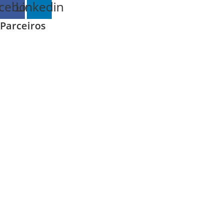
cebook
Linkedin
Parceiros