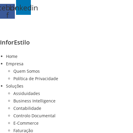
Ir
cebook-
Linkedin
para
f
o
conteúdo
InforEstilo
Home
Empresa
Quem Somos
Política de Privacidade
Soluções
Assiduidades
Business Intelligence
Contabilidade
Controlo Documental
E-Commerce
Faturação