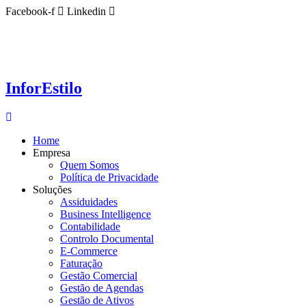
Ir
Facebook-f
Linkedin
para
o
conteúdo
InforEstilo
Home
Empresa
Quem Somos
Política de Privacidade
Soluções
Assiduidades
Business Intelligence
Contabilidade
Controlo Documental
E-Commerce
Faturação
Gestão Comercial
Gestão de Agendas
Gestão de Ativos