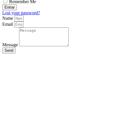
Remember Me
Entrar
Lost your password?
Name
Email
Message
Send