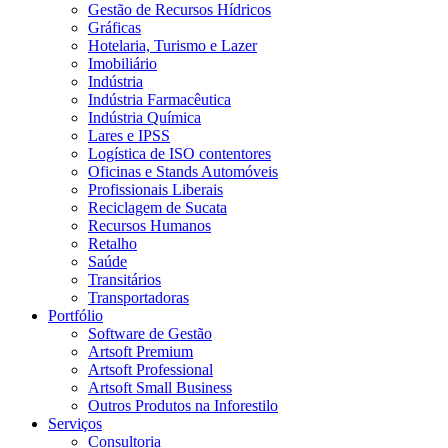
Gestão de Recursos Hídricos
Gráficas
Hotelaria, Turismo e Lazer
Imobiliário
Indústria
Indústria Farmacêutica
Indústria Química
Lares e IPSS
Logística de ISO contentores
Oficinas e Stands Automóveis
Profissionais Liberais
Reciclagem de Sucata
Recursos Humanos
Retalho
Saúde
Transitários
Transportadoras
Portfólio
Software de Gestão
Artsoft Premium
Artsoft Professional
Artsoft Small Business
Outros Produtos na Inforestilo
Serviços
Consultoria