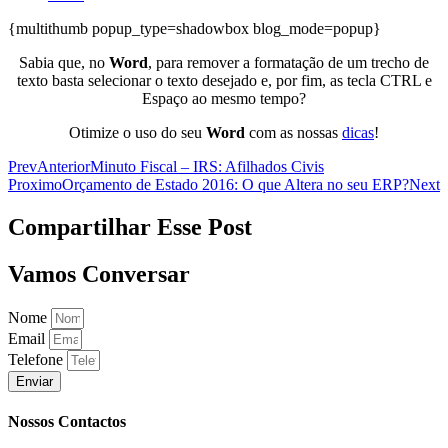
{multithumb popup_type=shadowbox blog_mode=popup}
Sabia que, no
Word
, para remover a formatação de um trecho de
texto basta selecionar o texto desejado e, por fim, as tecla CTRL e
Espaço ao mesmo tempo?
Otimize o uso do seu
Word
com as nossas
dicas
!
Prev
Anterior
Minuto Fiscal – IRS: Afilhados Civis
Proximo
Orçamento de Estado 2016: O que Altera no seu ERP?
Next
Compartilhar Esse Post
Vamos Conversar
Nome
Email
Telefone
Enviar
Nossos Contactos