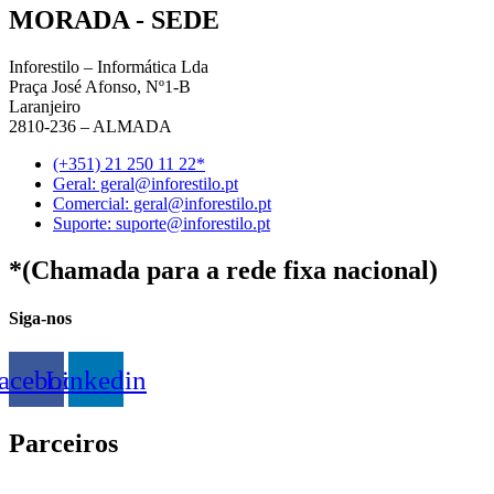
MORADA - SEDE
Inforestilo – Informática Lda
Praça José Afonso, Nº1-B
Laranjeiro
2810-236 – ALMADA
(+351) 21 250 11 22*
Geral: geral@inforestilo.pt
Comercial: geral@inforestilo.pt
Suporte: suporte@inforestilo.pt
*(Chamada para a rede fixa nacional)
Siga-nos
acebook
Linkedin
Parceiros