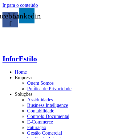
Ir para o conteúdo
acebook-
Linkedin
f
InforEstilo
Home
Empresa
Quem Somos
Política de Privacidade
Soluções
Assiduidades
Business Intelligence
Contabilidade
Controlo Documental
E-Commerce
Faturação
Gestão Comercial