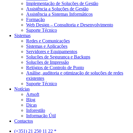
Implementação de Soluções de Gestão
Assistência a Soluções de Gestão
Assistência a Sistemas Informáticos
Formação
Web Design – Consultoria e Desenvolvimento
Suporte Técnico
Sistemas
Redes e Comunicações
Sistemas e Aplicações
Servidores e Equipamentos
Soluções de Segurança e Backups
Soluções de Impressão
Relógios de Controlo de Ponto
Análise, auditoria e otimização de soluções de redes
existentes
Suporte Técnico
Notícias
Artsoft
Blog
Dicas
Inforestilo
Informação Útil
Contactos
(+351) 21 250 11 22 *