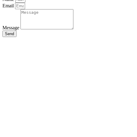
Email
Message
Send