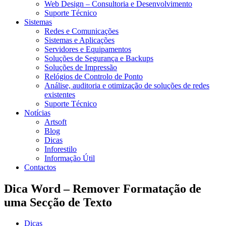
Web Design – Consultoria e Desenvolvimento
Suporte Técnico
Sistemas
Redes e Comunicações
Sistemas e Aplicações
Servidores e Equipamentos
Soluções de Segurança e Backups
Soluções de Impressão
Relógios de Controlo de Ponto
Análise, auditoria e otimização de soluções de redes
existentes
Suporte Técnico
Notícias
Artsoft
Blog
Dicas
Inforestilo
Informação Útil
Contactos
Dica Word – Remover Formatação de
uma Secção de Texto
Dicas