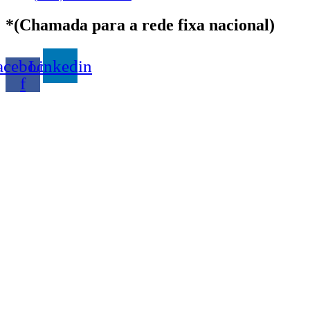
*(Chamada para a rede fixa nacional)
acebook-
Linkedin
f