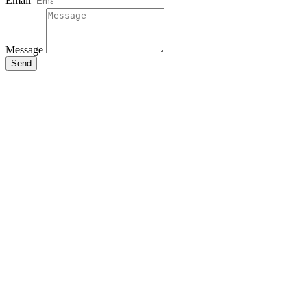
Email
Message
Send