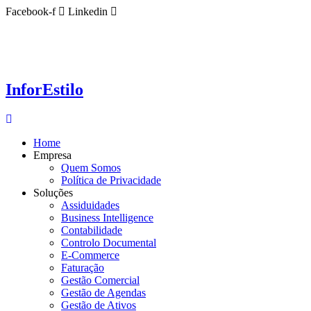
Ir
Facebook-f
Linkedin
para
o
conteúdo
InforEstilo
Home
Empresa
Quem Somos
Política de Privacidade
Soluções
Assiduidades
Business Intelligence
Contabilidade
Controlo Documental
E-Commerce
Faturação
Gestão Comercial
Gestão de Agendas
Gestão de Ativos