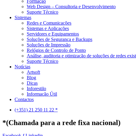
Formação
Web Design – Consultoria e Desenvolvimento
Suporte Técnico
Sistemas
Redes e Comunicações
Sistemas e Aplicações
Servidores e Equipamentos
Soluções de Segurança e Backups
Soluções de Impressão
Relógios de Controlo de Ponto
Análise, auditoria e otimização de soluções de redes exis
Suporte Técnico
Notícias
Artsoft
Blog
Dicas
Inforestilo
Informação Útil
Contactos
(+351) 21 250 11 22 *
*(Chamada para a rede fixa nacional)
Facebook-f
Linkedin