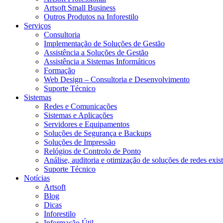
Artsoft Small Business
Outros Produtos na Inforestilo
Serviços
Consultoria
Implementação de Soluções de Gestão
Assistência a Soluções de Gestão
Assistência a Sistemas Informáticos
Formação
Web Design – Consultoria e Desenvolvimento
Suporte Técnico
Sistemas
Redes e Comunicações
Sistemas e Aplicações
Servidores e Equipamentos
Soluções de Segurança e Backups
Soluções de Impressão
Relógios de Controlo de Ponto
Análise, auditoria e otimização de soluções de redes exis
Suporte Técnico
Notícias
Artsoft
Blog
Dicas
Inforestilo
Informação Útil