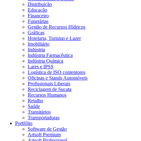
Distribuição
Educação
Financeiro
Funerárias
Gestão de Recursos Hídricos
Gráficas
Hotelaria, Turismo e Lazer
Imobiliário
Indústria
Indústria Farmacêutica
Indústria Química
Lares e IPSS
Logística de ISO contentores
Oficinas e Stands Automóveis
Profissionais Liberais
Reciclagem de Sucata
Recursos Humanos
Retalho
Saúde
Transitários
Transportadoras
Portfólio
Software de Gestão
Artsoft Premium
Artsoft Professional