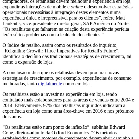
compradores, os retalhistas devem melhorar a experiência em loja,
expandir as interações de mobile e
online
e desenvolver estratégias
operacionais necessárias à integração destes elementos numa
experiência única e irrepreensível para os clientes”, refere Matt
Laukaitis, vice-presidente e diretor geral, SAP América do Norte.
”Os retalhistas que falharem na criação desta experiência perfeita
terão sérios problemas com a lealdade dos clientes.”
O índice de retalho, assim como os resultados do inquérito,
“Reigniting Growth: Three Imperatives for Retail’s Future”,
identifica o declínio das tradicionais estratégias de crescimento, tal
como a expansão de lojas.
A conclusão indica que os retalhistas devem procurar novas
estratégias de crescimento, por exemplo, experiências de consumo
melhoradas, tanto
digitalmente
como em loja.
Os retalhistas estão a investir na experiência em loja, tendo
contratado mais colaboradores para as áreas de vendas entre 2004 e
2014. Efetivamente, 97% dos retalhistas inquiridos indicaram a
experiência em loja como uma área-chave em 2016 e nos próximos
dois anos.
“Os retalhistas estão num ponto de inflexão”, sublinha Edward
Cone, diretor-adjunto da Oxford Economics. “Os métodos
estabelecidos como motores de crescimento devem abrir caminho a