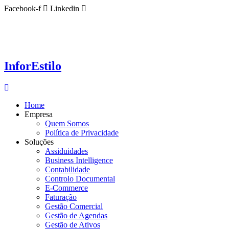
Ir
Facebook-f
Linkedin
para
o
conteúdo
InforEstilo
Home
Empresa
Quem Somos
Política de Privacidade
Soluções
Assiduidades
Business Intelligence
Contabilidade
Controlo Documental
E-Commerce
Faturação
Gestão Comercial
Gestão de Agendas
Gestão de Ativos