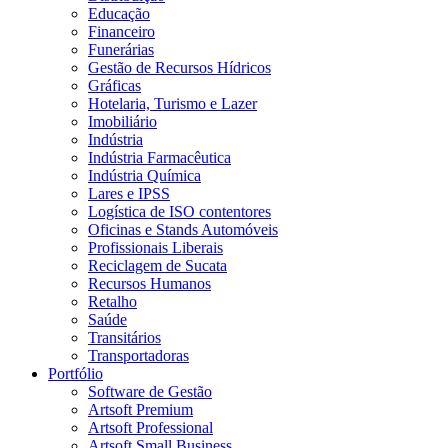
Educação
Financeiro
Funerárias
Gestão de Recursos Hídricos
Gráficas
Hotelaria, Turismo e Lazer
Imobiliário
Indústria
Indústria Farmacêutica
Indústria Química
Lares e IPSS
Logística de ISO contentores
Oficinas e Stands Automóveis
Profissionais Liberais
Reciclagem de Sucata
Recursos Humanos
Retalho
Saúde
Transitários
Transportadoras
Portfólio
Software de Gestão
Artsoft Premium
Artsoft Professional
Artsoft Small Business