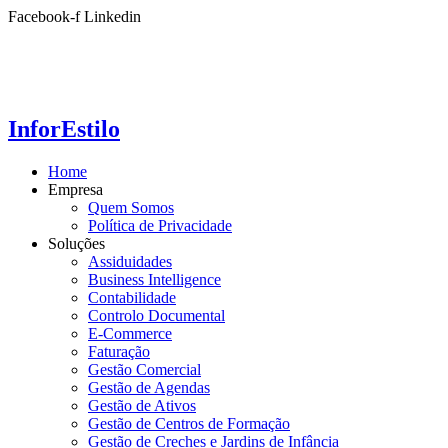
Ir
Facebook-f
Linkedin
para
o
conteúdo
InforEstilo
Home
Empresa
Quem Somos
Política de Privacidade
Soluções
Assiduidades
Business Intelligence
Contabilidade
Controlo Documental
E-Commerce
Faturação
Gestão Comercial
Gestão de Agendas
Gestão de Ativos
Gestão de Centros de Formação
Gestão de Creches e Jardins de Infância