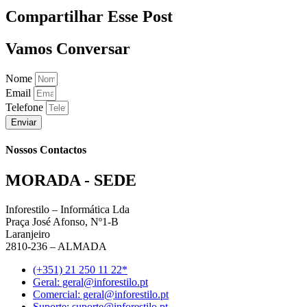
Compartilhar Esse Post
Vamos Conversar
Nome
Email
Telefone
Enviar
Nossos Contactos
MORADA - SEDE
Inforestilo – Informática Lda
Praça José Afonso, Nº1-B
Laranjeiro
2810-236 – ALMADA
(+351) 21 250 11 22*
Geral: geral@inforestilo.pt
Comercial: geral@inforestilo.pt
Suporte: suporte@inforestilo.pt