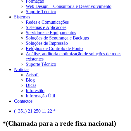
Formação
Web Design – Consultoria e Desenvolvimento
Suporte Técnico
Sistemas
Redes e Comunicações
Sistemas e Aplicações
Servidores e Equipamentos
Soluções de Segurança e Backups
Soluções de Impressão
Relógios de Controlo de Ponto
Análise, auditoria e otimização de soluções de redes
existentes
Suporte Técnico
Notícias
Artsoft
Blog
Dicas
Inforestilo
Informação Útil
Contactos
(+351) 21 250 11 22 *
*(Chamada para a rede fixa nacional)