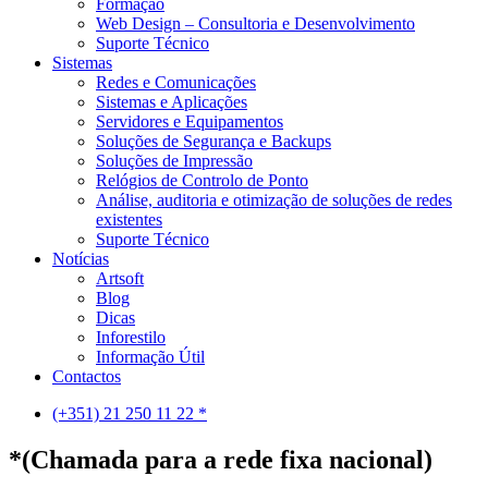
Formação
Web Design – Consultoria e Desenvolvimento
Suporte Técnico
Sistemas
Redes e Comunicações
Sistemas e Aplicações
Servidores e Equipamentos
Soluções de Segurança e Backups
Soluções de Impressão
Relógios de Controlo de Ponto
Análise, auditoria e otimização de soluções de redes
existentes
Suporte Técnico
Notícias
Artsoft
Blog
Dicas
Inforestilo
Informação Útil
Contactos
(+351) 21 250 11 22 *
*(Chamada para a rede fixa nacional)