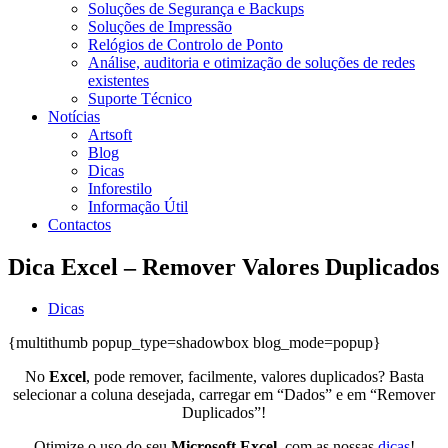
Soluções de Segurança e Backups
Soluções de Impressão
Relógios de Controlo de Ponto
Análise, auditoria e otimização de soluções de redes
existentes
Suporte Técnico
Notícias
Artsoft
Blog
Dicas
Inforestilo
Informação Útil
Contactos
Dica Excel – Remover Valores Duplicados
Dicas
{multithumb popup_type=shadowbox blog_mode=popup}
No
Excel
, pode remover, facilmente, valores duplicados? Basta
selecionar a coluna desejada, carregar em “Dados” e em “Remover
Duplicados”!
Otimize o uso do seu
Microsoft Excel
, com as nossas
dicas
!