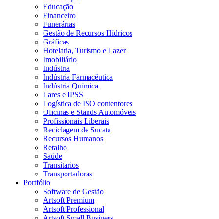
Educação
Financeiro
Funerárias
Gestão de Recursos Hídricos
Gráficas
Hotelaria, Turismo e Lazer
Imobiliário
Indústria
Indústria Farmacêutica
Indústria Química
Lares e IPSS
Logística de ISO contentores
Oficinas e Stands Automóveis
Profissionais Liberais
Reciclagem de Sucata
Recursos Humanos
Retalho
Saúde
Transitários
Transportadoras
Portfólio
Software de Gestão
Artsoft Premium
Artsoft Professional
Artsoft Small Business