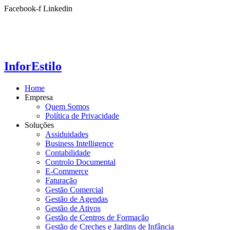
Ir
Facebook-f
Linkedin
para
o
conteúdo
InforEstilo
Home
Empresa
Quem Somos
Política de Privacidade
Soluções
Assiduidades
Business Intelligence
Contabilidade
Controlo Documental
E-Commerce
Faturação
Gestão Comercial
Gestão de Agendas
Gestão de Ativos
Gestão de Centros de Formação
Gestão de Creches e Jardins de Infância