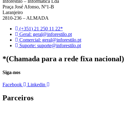
Inforestilo – Informática Lda
Praça José Afonso, Nº1-B
Laranjeiro
2810-236 – ALMADA
(+351) 21 250 11 22*
Geral: geral@inforestilo.pt
Comercial: geral@inforestilo.pt
Suporte: suporte@inforestilo.pt
*(Chamada para a rede fixa nacional)
Siga-nos
Facebook
Linkedin
Parceiros