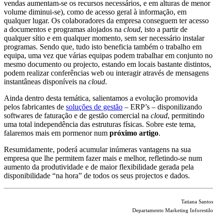
vendas aumentam-se os recursos necessários, e em alturas de menor
volume diminui-se), como de acesso geral à informação, em
qualquer lugar. Os colaboradores da empresa conseguem ter acesso
a documentos e programas alojados na
cloud
, isto a partir de
qualquer sítio e em qualquer momento, sem ser necessário instalar
programas. Sendo que, tudo isto beneficia também o trabalho em
equipa, uma vez que várias equipas podem trabalhar em conjunto no
mesmo documento ou projecto, estando em locais bastante distintos,
podem realizar conferências web ou interagir através de mensagens
instantâneas disponíveis na
cloud
.
Ainda dentro desta temática, salientamos a evolução promovida
pelos fabricantes de
soluções de gestão
– ERP’s – disponilizando
softwares de faturação e de gestão comercial na
cloud
, permitindo
uma total independência das estruturas físicas. Sobre este tema,
falaremos mais em pormenor num
próximo artigo
.
Resumidamente, poderá acumular inúmeras vantagens na sua
empresa que lhe permitem fazer mais e melhor, refletindo-se num
aumento da produtividade e de maior flexibilidade gerada pela
disponibilidade “na hora” de todos os seus projectos e dados.
Tatiana Santos
Departamento Marketing Inforestilo