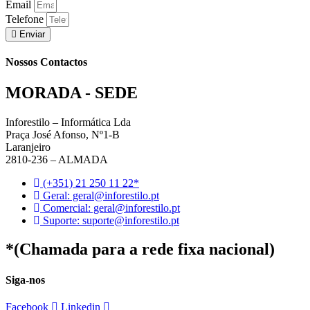
Email
Telefone
Enviar
Nossos Contactos
MORADA - SEDE
Inforestilo – Informática Lda
Praça José Afonso, Nº1-B
Laranjeiro
2810-236 – ALMADA
(+351) 21 250 11 22*
Geral: geral@inforestilo.pt
Comercial: geral@inforestilo.pt
Suporte: suporte@inforestilo.pt
*(Chamada para a rede fixa nacional)
Siga-nos
Facebook
Linkedin