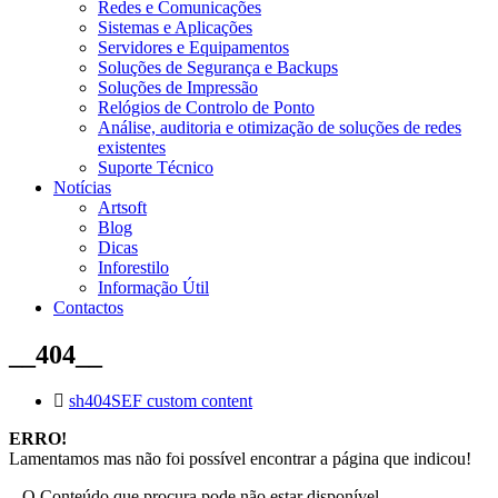
Redes e Comunicações
Sistemas e Aplicações
Servidores e Equipamentos
Soluções de Segurança e Backups
Soluções de Impressão
Relógios de Controlo de Ponto
Análise, auditoria e otimização de soluções de redes
existentes
Suporte Técnico
Notícias
Artsoft
Blog
Dicas
Inforestilo
Informação Útil
Contactos
__404__
sh404SEF custom content
ERRO!
Lamentamos mas não foi possível encontrar a página que indicou!
– O Conteúdo que procura pode não estar disponível