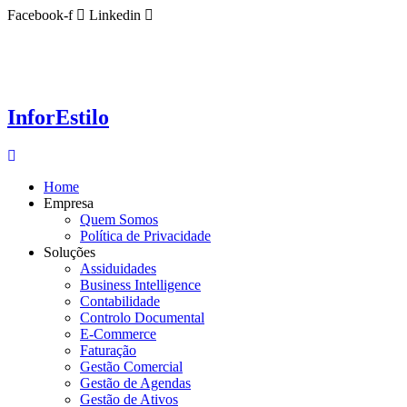
Ir
Facebook-f
Linkedin
para
o
conteúdo
InforEstilo
Home
Empresa
Quem Somos
Política de Privacidade
Soluções
Assiduidades
Business Intelligence
Contabilidade
Controlo Documental
E-Commerce
Faturação
Gestão Comercial
Gestão de Agendas
Gestão de Ativos