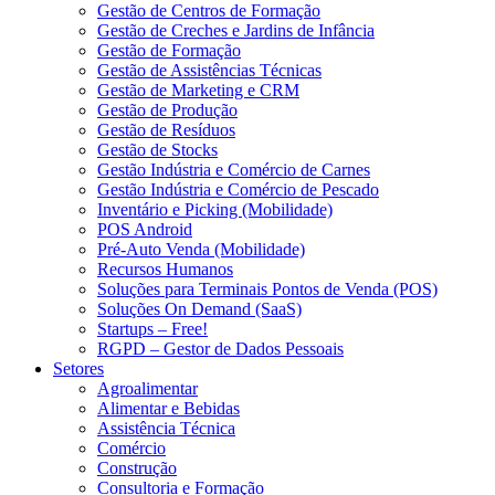
Gestão de Centros de Formação
Gestão de Creches e Jardins de Infância
Gestão de Formação
Gestão de Assistências Técnicas
Gestão de Marketing e CRM
Gestão de Produção
Gestão de Resíduos
Gestão de Stocks
Gestão Indústria e Comércio de Carnes
Gestão Indústria e Comércio de Pescado
Inventário e Picking (Mobilidade)
POS Android
Pré-Auto Venda (Mobilidade)
Recursos Humanos
Soluções para Terminais Pontos de Venda (POS)
Soluções On Demand (SaaS)
Startups – Free!
RGPD – Gestor de Dados Pessoais
Setores
Agroalimentar
Alimentar e Bebidas
Assistência Técnica
Comércio
Construção
Consultoria e Formação