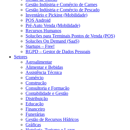
Gestão Indústria e Comércio de Carnes
Gestão Indústria e Comércio de Pescado
Inventário e Picking (Mobilidade)
POS Android
Pré-Auto Venda (Mobilidade)
Recursos Humanos
Soluções para Terminais Pontos de Venda (POS)
Soluções On Demand (SaaS)
Startups – Free!
RGPD – Gestor de Dados Pessoais
Setores
Agroalimentar
Alimentar e Bebidas
Assistência Técnica
Comércio
Construção
Consultoria e Formação
Contabilidade e Gestão
Distribuição
Educação
Financeiro
Funerárias
Gestão de Recursos Hídricos
Gráficas
Hotelaria, Turismo e Lazer