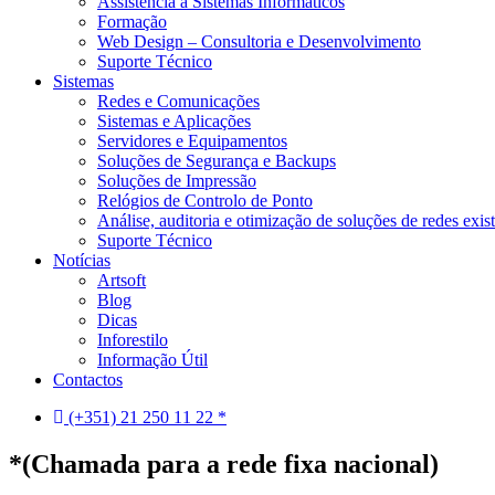
Assistência a Sistemas Informáticos
Formação
Web Design – Consultoria e Desenvolvimento
Suporte Técnico
Sistemas
Redes e Comunicações
Sistemas e Aplicações
Servidores e Equipamentos
Soluções de Segurança e Backups
Soluções de Impressão
Relógios de Controlo de Ponto
Análise, auditoria e otimização de soluções de redes exis
Suporte Técnico
Notícias
Artsoft
Blog
Dicas
Inforestilo
Informação Útil
Contactos
(+351) 21 250 11 22 *
*(Chamada para a rede fixa nacional)