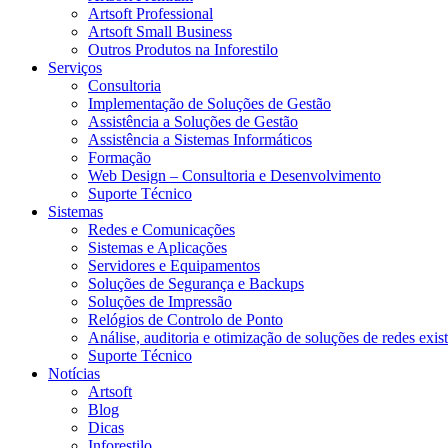
Artsoft Professional
Artsoft Small Business
Outros Produtos na Inforestilo
Serviços
Consultoria
Implementação de Soluções de Gestão
Assistência a Soluções de Gestão
Assistência a Sistemas Informáticos
Formação
Web Design – Consultoria e Desenvolvimento
Suporte Técnico
Sistemas
Redes e Comunicações
Sistemas e Aplicações
Servidores e Equipamentos
Soluções de Segurança e Backups
Soluções de Impressão
Relógios de Controlo de Ponto
Análise, auditoria e otimização de soluções de redes exis
Suporte Técnico
Notícias
Artsoft
Blog
Dicas
Inforestilo