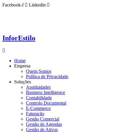
Ir
Facebook-f
Linkedin
para
o
conteúdo
InforEstilo
Home
Empresa
Quem Somos
Política de Privacidade
Soluções
Assiduidades
Business Intelligence
Contabilidade
Controlo Documental
E-Commerce
Faturação
Gestão Comercial
Gestão de Agendas
Gestão de Ativos