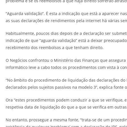
problema e se os reembolsos a que haja direito sofrerão atraso
“Aguarda validação”. É esta a indicação que está a aparecer n
as suas declarações de rendimentos pela internet há várias se
Habitualmente, poucos dias depois de a declaração ser submeti
indicação de que “aguarda validação” está a deixar preocupado
recebimento dos reembolsos a que tenham direito.
O Negócios confrontou o Ministério das Finanças que assegura
informático leve a cabo todos os procedimentos com vista à con
“No âmbito do procedimento de liquidação das declarações do I
declarados pelos sujeitos passivos na modelo 3”, explica fonte of
Ora “estes procedimentos podem conduzir a que se verifique, e
respetiva data de liquidação do que a que se verifica em outra
No entanto, prossegue a mesma fonte, “trata-se de um procedimen
existência de qualquer ‘problema’ com a declaração do IRS, pel