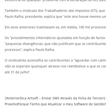
Também o sindicato dos Trabalhadores dos Impostos (STI), que
Paulo Ralha, presidente, explica que “este ano houve mesmo um
Em anos anteriores tramitavam-se, em média, 100 mil processos p
Os “procedimentos informáticos ajustados em função de factos d
“pequenas divergências, que não justificam que os contribuint
processos”, explica Paulo Ralha.
O sindicalista aconselha os contribuintes a “aguardar com cal
não se esperam quaisquer atrasos nos reembolsos a que os cont
até 31 de julho”.
Anterior
Dica Artsoft – Enviar SMS Através da Ficha de Terceiro
Proximo
Porque Tenho que Atualizar o meu Software de Gestão?