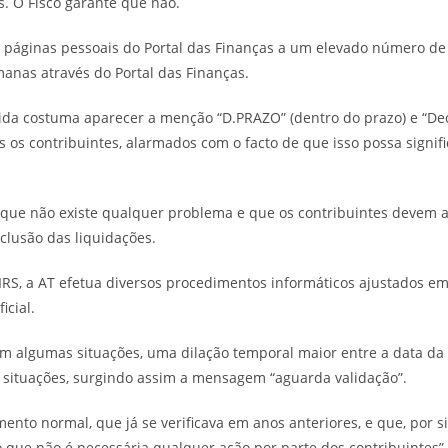
s. O Fisco garante que não.
as páginas pessoais do Portal das Finanças a um elevado número de
manas através do Portal das Finanças.
da costuma aparecer a menção “D.PRAZO” (dentro do prazo) e “Dec
s os contribuintes, alarmados com o facto de que isso possa signi
 que não existe qualquer problema e que os contribuintes devem 
clusão das liquidações.
RS, a AT efetua diversos procedimentos informáticos ajustados em
icial.
m algumas situações, uma dilação temporal maior entre a data da 
s situações, surgindo assim a mensagem “aguarda validação”.
to normal, que já se verificava em anos anteriores, e que, por si 
o que não é necessária qualquer ação por parte dos contribuintes”.