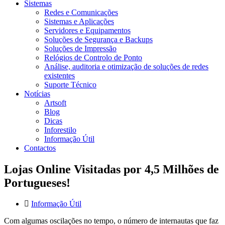
Sistemas
Redes e Comunicações
Sistemas e Aplicações
Servidores e Equipamentos
Soluções de Segurança e Backups
Soluções de Impressão
Relógios de Controlo de Ponto
Análise, auditoria e otimização de soluções de redes
existentes
Suporte Técnico
Notícias
Artsoft
Blog
Dicas
Inforestilo
Informação Útil
Contactos
Lojas Online Visitadas por 4,5 Milhões de
Portugueses!
Informação Útil
Com algumas oscilações no tempo, o número de internautas que faz