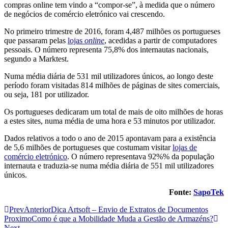
compras online tem vindo a “compor-se”, à medida que o número
de negócios de comércio eletrónico vai crescendo.
No primeiro trimestre de 2016, foram 4,487 milhões os portugueses
que passaram pelas
lojas
online
, acedidas a partir de computadores
pessoais. O número representa 75,8% dos internautas nacionais,
segundo a Marktest.
Numa média diária de 531 mil utilizadores únicos, ao longo deste
período foram visitadas 814 milhões de páginas de sites comerciais,
ou seja, 181 por utilizador.
Os portugueses dedicaram um total de mais de oito milhões de horas
a estes sites, numa média de uma hora e 53 minutos por utilizador.
Dados relativos a todo o ano de 2015 apontavam para a existência
de 5,6 milhões de portugueses que costumam visitar
lojas de
comércio eletrónico
. O número representava 92%% da população
internauta e traduzia-se numa média diária de 551 mil utilizadores
únicos.
Fonte:
SapoTek
Prev
Anterior
Dica Artsoft – Envio de Extratos de Documentos
Proximo
Como é que a Mobilidade Muda a Gestão de Armazéns?
Next