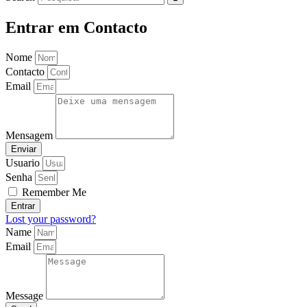
Entrar em Contacto
Nome
Contacto
Email
Mensagem
Enviar
Usuario
Senha
Remember Me
Entrar
Lost your password?
Name
Email
Message