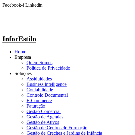
Ir
Facebook-f
Linkedin
para
o
conteúdo
InforEstilo
Home
Empresa
Quem Somos
Política de Privacidade
Soluções
Assiduidades
Business Intelligence
Contabilidade
Controlo Documental
E-Commerce
Faturação
Gestão Comercial
Gestão de Agendas
Gestão de Ativos
Gestão de Centros de Formação
Gestão de Creches e Jardins de Infância