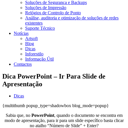
Soluções de Segurança e Backups
Soluções de Impressão
Relógios de Controlo de Ponto
Análise, auditoria e otimização de soluções de redes
existentes
Suporte Técnico
Notícias
Artsoft
Blog
Dicas
Inforestilo
Informação Útil
Contactos
Dica PowerPoint – Ir Para Slide de
Apresentação
Dicas
{multithumb popup_type=shadowbox blog_mode=popup}
Sabia que, no
PowerPoint
, quando o documento se encontra em
modo de apresentação, para ir para um slide específico basta clicar
no atalho “Número de Slide” + Enter?