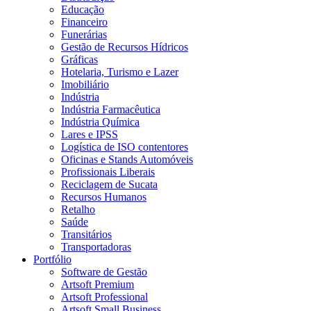
Educação
Financeiro
Funerárias
Gestão de Recursos Hídricos
Gráficas
Hotelaria, Turismo e Lazer
Imobiliário
Indústria
Indústria Farmacêutica
Indústria Química
Lares e IPSS
Logística de ISO contentores
Oficinas e Stands Automóveis
Profissionais Liberais
Reciclagem de Sucata
Recursos Humanos
Retalho
Saúde
Transitários
Transportadoras
Portfólio
Software de Gestão
Artsoft Premium
Artsoft Professional
Artsoft Small Business