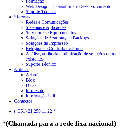
Formação
Web Design – Consultoria e Desenvolvimento
Suporte Técnico
Sistemas
Redes e Comunicações
Sistemas e Aplicações
Servidores e Equipamentos
Soluções de Segurança e Backups
Soluções de Impressão
Relógios de Controlo de Ponto
Análise, auditoria e otimização de soluções de redes
existentes
Suporte Técnico
Notícias
Artsoft
Blog
Dicas
Inforestilo
Informação Útil
Contactos
(+351) 21 250 11 22 *
*(Chamada para a rede fixa nacional)