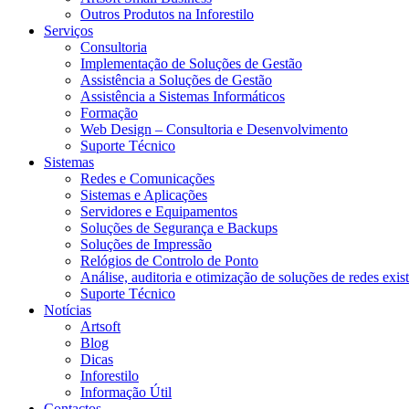
Outros Produtos na Inforestilo
Serviços
Consultoria
Implementação de Soluções de Gestão
Assistência a Soluções de Gestão
Assistência a Sistemas Informáticos
Formação
Web Design – Consultoria e Desenvolvimento
Suporte Técnico
Sistemas
Redes e Comunicações
Sistemas e Aplicações
Servidores e Equipamentos
Soluções de Segurança e Backups
Soluções de Impressão
Relógios de Controlo de Ponto
Análise, auditoria e otimização de soluções de redes exis
Suporte Técnico
Notícias
Artsoft
Blog
Dicas
Inforestilo
Informação Útil
Contactos