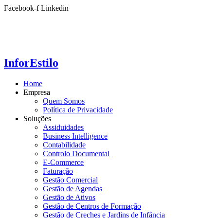
Ir
Facebook-f
Linkedin
para
o
conteúdo
InforEstilo
Home
Empresa
Quem Somos
Política de Privacidade
Soluções
Assiduidades
Business Intelligence
Contabilidade
Controlo Documental
E-Commerce
Faturação
Gestão Comercial
Gestão de Agendas
Gestão de Ativos
Gestão de Centros de Formação
Gestão de Creches e Jardins de Infância