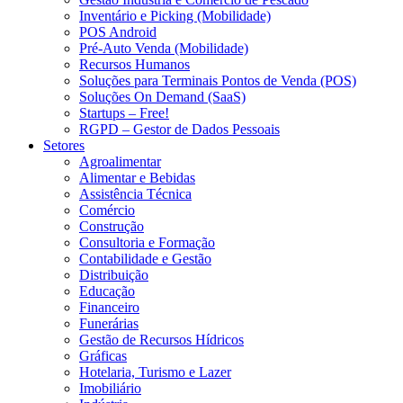
Inventário e Picking (Mobilidade)
POS Android
Pré-Auto Venda (Mobilidade)
Recursos Humanos
Soluções para Terminais Pontos de Venda (POS)
Soluções On Demand (SaaS)
Startups – Free!
RGPD – Gestor de Dados Pessoais
Setores
Agroalimentar
Alimentar e Bebidas
Assistência Técnica
Comércio
Construção
Consultoria e Formação
Contabilidade e Gestão
Distribuição
Educação
Financeiro
Funerárias
Gestão de Recursos Hídricos
Gráficas
Hotelaria, Turismo e Lazer
Imobiliário