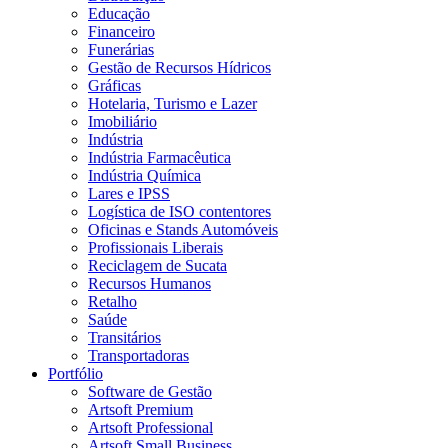
Educação
Financeiro
Funerárias
Gestão de Recursos Hídricos
Gráficas
Hotelaria, Turismo e Lazer
Imobiliário
Indústria
Indústria Farmacêutica
Indústria Química
Lares e IPSS
Logística de ISO contentores
Oficinas e Stands Automóveis
Profissionais Liberais
Reciclagem de Sucata
Recursos Humanos
Retalho
Saúde
Transitários
Transportadoras
Portfólio
Software de Gestão
Artsoft Premium
Artsoft Professional
Artsoft Small Business