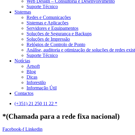
Web Design – Consultoria e Desenvolvimento
Suporte Técnico
Sistemas
Redes e Comunicações
Sistemas e Aplicações
Servidores e Equipamentos
Soluções de Segurança e Backups
Soluções de Impressão
Relógios de Controlo de Ponto
Análise, auditoria e otimização de soluções de redes exis
Suporte Técnico
Notícias
Artsoft
Blog
Dicas
Inforestilo
Informação Útil
Contactos
(+351) 21 250 11 22 *
*(Chamada para a rede fixa nacional)
Facebook-f
Linkedin