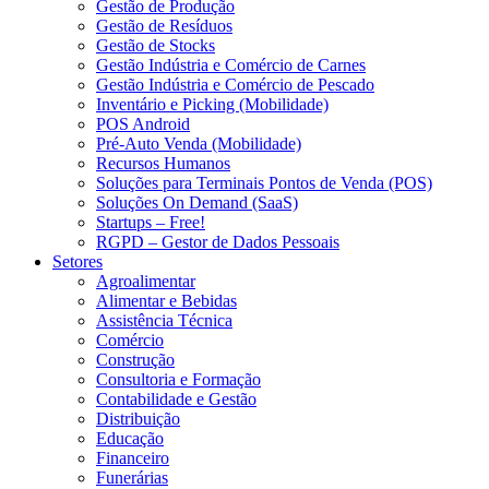
Gestão de Produção
Gestão de Resíduos
Gestão de Stocks
Gestão Indústria e Comércio de Carnes
Gestão Indústria e Comércio de Pescado
Inventário e Picking (Mobilidade)
POS Android
Pré-Auto Venda (Mobilidade)
Recursos Humanos
Soluções para Terminais Pontos de Venda (POS)
Soluções On Demand (SaaS)
Startups – Free!
RGPD – Gestor de Dados Pessoais
Setores
Agroalimentar
Alimentar e Bebidas
Assistência Técnica
Comércio
Construção
Consultoria e Formação
Contabilidade e Gestão
Distribuição
Educação
Financeiro
Funerárias