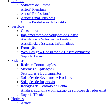
Portfólio
Software de Gestão
Artsoft Premium
Artsoft Professional
Artsoft Small Business
Outros Produtos na Inforestilo
Serviços
Consultoria
Implementação de Soluções de Gestão
Assistência a Soluções de Gestão
Assistência a Sistemas Informáticos
Formação
Web Design – Consultoria e Desenvolvimento
Suporte Técnico
Sistemas
Redes e Comunicações
Sistemas e Aplicações
Servidores e Equipamentos
Soluções de Segurança e Backups
Soluções de Impressão
Relógios de Controlo de Ponto
Análise, auditoria e otimização de soluções de redes exis
Suporte Técnico
Notícias
Artsoft