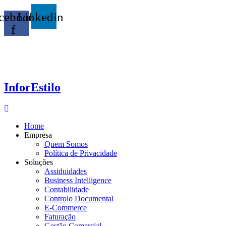
Ir
cebook-
Linkedin
para
o
f
conteúdo
InforEstilo
Home
Empresa
Quem Somos
Política de Privacidade
Soluções
Assiduidades
Business Intelligence
Contabilidade
Controlo Documental
E-Commerce
Faturação
Gestão Comercial