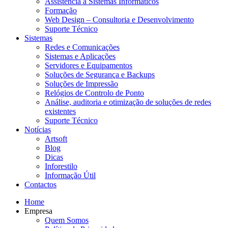
Assistência a Sistemas Informáticos
Formação
Web Design – Consultoria e Desenvolvimento
Suporte Técnico
Sistemas
Redes e Comunicações
Sistemas e Aplicações
Servidores e Equipamentos
Soluções de Segurança e Backups
Soluções de Impressão
Relógios de Controlo de Ponto
Análise, auditoria e otimização de soluções de redes
existentes
Suporte Técnico
Notícias
Artsoft
Blog
Dicas
Inforestilo
Informação Útil
Contactos
Home
Empresa
Quem Somos