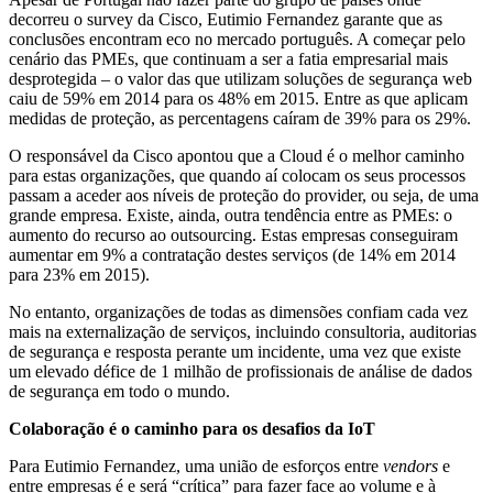
decorreu o survey da Cisco, Eutimio Fernandez garante que as
conclusões encontram eco no mercado português. A começar pelo
cenário das PMEs, que continuam a ser a fatia empresarial mais
desprotegida – o valor das que utilizam soluções de segurança web
caiu de 59% em 2014 para os 48% em 2015. Entre as que aplicam
medidas de proteção, as percentagens caíram de 39% para os 29%.
O responsável da Cisco apontou que a Cloud é o melhor caminho
para estas organizações, que quando aí colocam os seus processos
passam a aceder aos níveis de proteção do provider, ou seja, de uma
grande empresa. Existe, ainda, outra tendência entre as PMEs: o
aumento do recurso ao outsourcing. Estas empresas conseguiram
aumentar em 9% a contratação destes serviços (de 14% em 2014
para 23% em 2015).
No entanto, organizações de todas as dimensões confiam cada vez
mais na externalização de serviços, incluindo consultoria, auditorias
de segurança e resposta perante um incidente, uma vez que existe
um elevado défice de 1 milhão de profissionais de análise de dados
de segurança em todo o mundo.
Colaboração é o caminho para os desafios da IoT
Para Eutimio Fernandez, uma união de esforços entre
vendors
e
entre empresas é e será “crítica” para fazer face ao volume e à