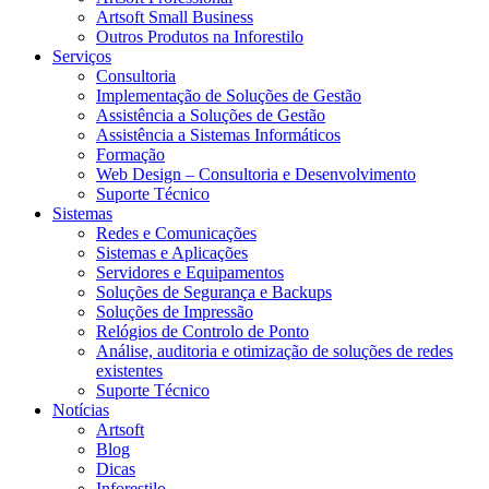
Artsoft Small Business
Outros Produtos na Inforestilo
Serviços
Consultoria
Implementação de Soluções de Gestão
Assistência a Soluções de Gestão
Assistência a Sistemas Informáticos
Formação
Web Design – Consultoria e Desenvolvimento
Suporte Técnico
Sistemas
Redes e Comunicações
Sistemas e Aplicações
Servidores e Equipamentos
Soluções de Segurança e Backups
Soluções de Impressão
Relógios de Controlo de Ponto
Análise, auditoria e otimização de soluções de redes
existentes
Suporte Técnico
Notícias
Artsoft
Blog
Dicas
Inforestilo