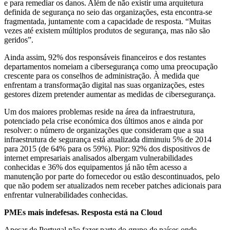
e para remediar os danos. Além de não existir uma arquitetura
definida de segurança no seio das organizações, esta encontra-se
fragmentada, juntamente com a capacidade de resposta. “Muitas
vezes até existem múltiplos produtos de segurança, mas não são
geridos”.
Ainda assim, 92% dos responsáveis financeiros e dos restantes
departamentos nomeiam a cibersegurança como uma preocupação
crescente para os conselhos de administração. À medida que
enfrentam a transformação digital nas suas organizações, estes
gestores dizem pretender aumentar as medidas de cibersegurança.
Um dos maiores problemas reside na área da infraestrutura,
potenciado pela crise económica dos últimos anos e ainda por
resolver: o número de organizações que consideram que a sua
infraestrutura de segurança está atualizada diminuiu 5% de 2014
para 2015 (de 64% para os 59%). Pior: 92% dos dispositivos de
internet empresariais analisados albergam vulnerabilidades
conhecidas e 36% dos equipamentos já não têm acesso a
manutenção por parte do fornecedor ou estão descontinuados, pelo
que não podem ser atualizados nem receber patches adicionais para
enfrentar vulnerabilidades conhecidas.
PMEs mais indefesas. Resposta está na Cloud
Apesar de Portugal não fazer parte do grupo de países onde