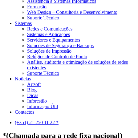
Assistência a Sistemas Informáticos
Formação
Web Design – Consultoria e Desenvolvimento
Suporte Técnico
Sistemas
Redes e Comunicações
Sistemas e Aplicações
Servidores e Equipamentos
Soluções de Segurança e Backups
Soluções de Impressão
Relógios de Controlo de Ponto
Análise, auditoria e otimização de soluções de redes
existentes
Suporte Técnico
Notícias
Artsoft
Blog
Dicas
Inforestilo
Informação Útil
Contactos
(+351) 21 250 11 22 *
*(Chamada para a rede fixa nacional)