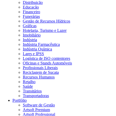
Distribuição
Educação
Financeiro
Funerárias
Gestão de Recursos Hídricos
Gráficas
Hotelaria, Turismo e Lazer
Imobiliário
Indústria
Indústria Farmacêutica
Indústria Química
Lares e IPSS
Logística de ISO contentores
Oficinas e Stands Automóveis
Profissionais Liberais
Reciclagem de Sucata
Recursos Humanos
Retalho
Saúde
Transitários
Transportadoras
Portfólio
Software de Gestão
Artsoft Premium
Artsoft Professional