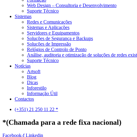
Web Design – Consultoria e Desenvolvimento
Suporte Técnico
Sistemas
Redes e Comunicações
Sistemas e Aplicações
Servidores e Equipamentos
Soluções de Segurança e Backups
Soluções de Impressão
Relógios de Controlo de Ponto
Análise, auditoria e otimização de soluções de redes exis
Suporte Técnico
Notícias
Artsoft
Blog
Dicas
Inforestilo
Informação Útil
Contactos
(+351) 21 250 11 22 *
*(Chamada para a rede fixa nacional)
Facebook-f
Linkedin