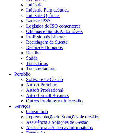
Indústria
Indústria Farmacêutica
Indústria Química
Lares e IPSS
Logística de ISO contentores
Oficinas e Stands Automóveis
Profissionais Liberais
Reciclagem de Sucata
Recursos Humanos
Retalho
Saúde
Transitários
Transportadoras
Portfólio
Software de Gestão
Artsoft Premium
Artsoft Professional
Artsoft Small Business
Outros Produtos na Inforestilo
Serviços
Consultoria
Implementação de Soluções de Gestão
Assistência a Soluções de Gestão
Assistência a Sistemas Informáticos
Formação