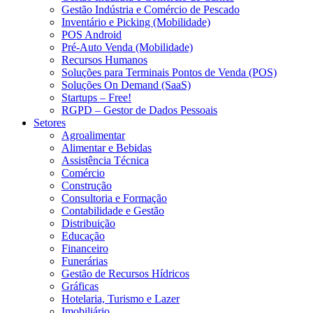
Gestão Indústria e Comércio de Pescado
Inventário e Picking (Mobilidade)
POS Android
Pré-Auto Venda (Mobilidade)
Recursos Humanos
Soluções para Terminais Pontos de Venda (POS)
Soluções On Demand (SaaS)
Startups – Free!
RGPD – Gestor de Dados Pessoais
Setores
Agroalimentar
Alimentar e Bebidas
Assistência Técnica
Comércio
Construção
Consultoria e Formação
Contabilidade e Gestão
Distribuição
Educação
Financeiro
Funerárias
Gestão de Recursos Hídricos
Gráficas
Hotelaria, Turismo e Lazer
Imobiliário