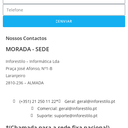
ENVIAR
Nossos Contactos
MORADA - SEDE
Inforestilo – Informática Lda
Praça José Afonso, Nº1-B
Laranjeiro
2810-236 – ALMADA
(+351) 21 250 11 22*
Geral: geral@inforestilo.pt
Comercial: geral@inforestilo.pt
Suporte: suporte@inforestilo.pt
*(Chamada para a rede fixa nacional)