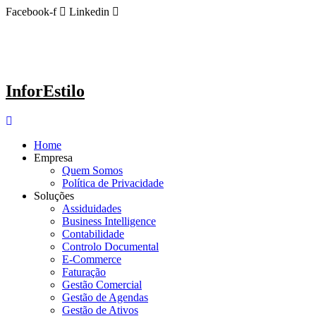
Ir
Facebook-f
Linkedin
para
o
conteúdo
InforEstilo
Home
Empresa
Quem Somos
Política de Privacidade
Soluções
Assiduidades
Business Intelligence
Contabilidade
Controlo Documental
E-Commerce
Faturação
Gestão Comercial
Gestão de Agendas
Gestão de Ativos