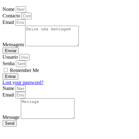
Nome
Contacto
Email
Mensagem
Enviar
Usuario
Senha
Remember Me
Entrar
Lost your password?
Name
Email
Message
Send