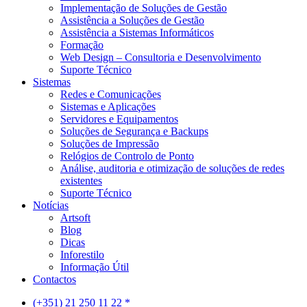
Implementação de Soluções de Gestão
Assistência a Soluções de Gestão
Assistência a Sistemas Informáticos
Formação
Web Design – Consultoria e Desenvolvimento
Suporte Técnico
Sistemas
Redes e Comunicações
Sistemas e Aplicações
Servidores e Equipamentos
Soluções de Segurança e Backups
Soluções de Impressão
Relógios de Controlo de Ponto
Análise, auditoria e otimização de soluções de redes
existentes
Suporte Técnico
Notícias
Artsoft
Blog
Dicas
Inforestilo
Informação Útil
Contactos
(+351) 21 250 11 22 *