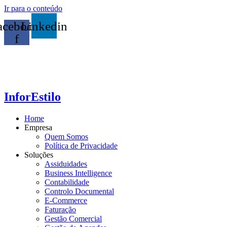
Ir para o conteúdo
acebook-
Linkedin
f
InforEstilo
Home
Empresa
Quem Somos
Política de Privacidade
Soluções
Assiduidades
Business Intelligence
Contabilidade
Controlo Documental
E-Commerce
Faturação
Gestão Comercial