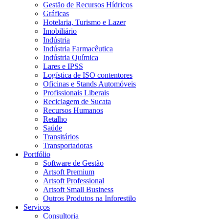
Gestão de Recursos Hídricos
Gráficas
Hotelaria, Turismo e Lazer
Imobiliário
Indústria
Indústria Farmacêutica
Indústria Química
Lares e IPSS
Logística de ISO contentores
Oficinas e Stands Automóveis
Profissionais Liberais
Reciclagem de Sucata
Recursos Humanos
Retalho
Saúde
Transitários
Transportadoras
Portfólio
Software de Gestão
Artsoft Premium
Artsoft Professional
Artsoft Small Business
Outros Produtos na Inforestilo
Serviços
Consultoria