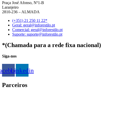
Praça José Afonso, Nº1-B
Laranjeiro
2810-236 – ALMADA
(+351) 21 250 11 22*
Geral: geral@inforestilo.pt
Comercial: geral@inforestilo.pt
Suporte: suporte@inforestilo.pt
*(Chamada para a rede fixa nacional)
Siga-nos
acebook
Linkedin
Parceiros