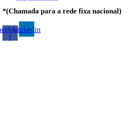
*(Chamada para a rede fixa nacional)
acebook-
Linkedin
f