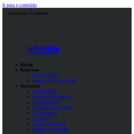
Ir para o conteúdo
Facebook-f
Linkedin
InforEstilo
Home
Empresa
Quem Somos
Política de Privacidade
Soluções
Assiduidades
Business Intelligence
Contabilidade
Controlo Documental
E-Commerce
Faturação
Gestão Comercial
Gestão de Agendas