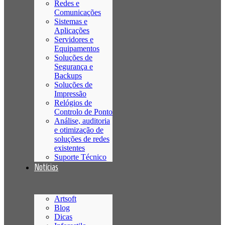
Redes e
Comunicações
Sistemas e
Aplicações
Servidores e
Equipamentos
Soluções de
Segurança e
Backups
Soluções de
Impressão
Relógios de
Controlo de Ponto
Análise, auditoria
e otimização de
soluções de redes
existentes
Suporte Técnico
Notícias
Artsoft
Blog
Dicas