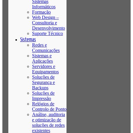
Sistemas
Informáticos
Formação
Web Design –
Consultoria e
Desenvolvimento
Suporte Técnico
Sistemas
Redes e
Comunicações
Sistemas e
Aplicações
Servidores e
Equipamentos
Soluções de
Segurança e
Backups
Soluções de
Impressão
Relógios de
Controlo de Ponto
Análise, auditoria
e otimização de
soluções de redes
existentes