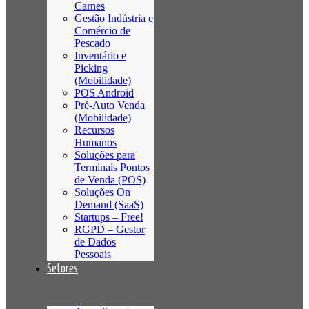
Carnes
Gestão Indústria e
Comércio de
Pescado
Inventário e
Picking
(Mobilidade)
POS Android
Pré-Auto Venda
(Mobilidade)
Recursos
Humanos
Soluções para
Terminais Pontos
de Venda (POS)
Soluções On
Demand (SaaS)
Startups – Free!
RGPD – Gestor
de Dados
Pessoais
Setores