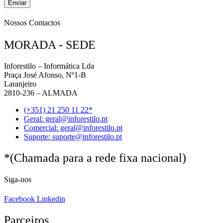
Enviar
Nossos Contactos
MORADA - SEDE
Inforestilo – Informática Lda
Praça José Afonso, Nº1-B
Laranjeiro
2810-236 – ALMADA
(+351) 21 250 11 22*
Geral: geral@inforestilo.pt
Comercial: geral@inforestilo.pt
Suporte: suporte@inforestilo.pt
*(Chamada para a rede fixa nacional)
Siga-nos
Facebook
Linkedin
Parceiros