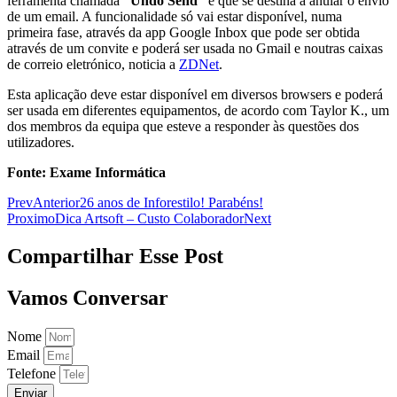
ferramenta chamada
“Undo Send”
e que se destina a anular o envio
de um email. A funcionalidade só vai estar disponível, numa
primeira fase, através da app Google Inbox que pode ser obtida
através de um convite e poderá ser usada no Gmail e noutras caixas
de correio eletrónico, noticia a
ZDNet
.
Esta aplicação deve estar disponível em diversos browsers e poderá
ser usada em diferentes equipamentos, de acordo com Taylor K., um
dos membros da equipa que esteve a responder às questões dos
utilizadores.
Fonte: Exame Informática
Prev
Anterior
26 anos de Inforestilo! Parabéns!
Proximo
Dica Artsoft – Custo Colaborador
Next
Compartilhar Esse Post
Vamos Conversar
Nome
Email
Telefone
Enviar