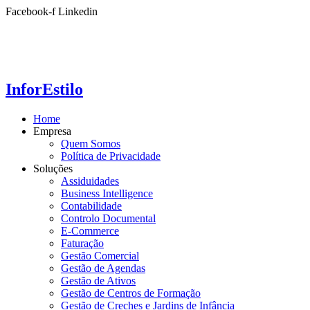
Ir
Facebook-f
Linkedin
para
o
conteúdo
InforEstilo
Home
Empresa
Quem Somos
Política de Privacidade
Soluções
Assiduidades
Business Intelligence
Contabilidade
Controlo Documental
E-Commerce
Faturação
Gestão Comercial
Gestão de Agendas
Gestão de Ativos
Gestão de Centros de Formação
Gestão de Creches e Jardins de Infância