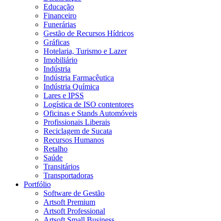
Educação
Financeiro
Funerárias
Gestão de Recursos Hídricos
Gráficas
Hotelaria, Turismo e Lazer
Imobiliário
Indústria
Indústria Farmacêutica
Indústria Química
Lares e IPSS
Logística de ISO contentores
Oficinas e Stands Automóveis
Profissionais Liberais
Reciclagem de Sucata
Recursos Humanos
Retalho
Saúde
Transitários
Transportadoras
Portfólio
Software de Gestão
Artsoft Premium
Artsoft Professional
Artsoft Small Business