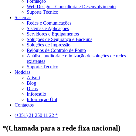
Formação
Web Design – Consultoria e Desenvolvimento
Suporte Técnico
Sistemas
Redes e Comunicações
Sistemas e Aplicações
Servidores e Equipamentos
Soluções de Segurança e Backups
Soluções de Impressão
Relógios de Controlo de Ponto
Análise, auditoria e otimização de soluções de redes
existentes
Suporte Técnico
Notícias
Artsoft
Blog
Dicas
Inforestilo
Informação Útil
Contactos
(+351) 21 250 11 22 *
*(Chamada para a rede fixa nacional)