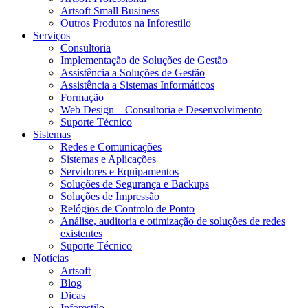
Artsoft Small Business
Outros Produtos na Inforestilo
Serviços
Consultoria
Implementação de Soluções de Gestão
Assistência a Soluções de Gestão
Assistência a Sistemas Informáticos
Formação
Web Design – Consultoria e Desenvolvimento
Suporte Técnico
Sistemas
Redes e Comunicações
Sistemas e Aplicações
Servidores e Equipamentos
Soluções de Segurança e Backups
Soluções de Impressão
Relógios de Controlo de Ponto
Análise, auditoria e otimização de soluções de redes
existentes
Suporte Técnico
Notícias
Artsoft
Blog
Dicas
Inforestilo