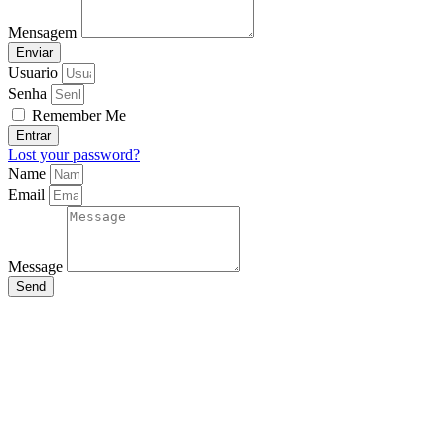
Mensagem
Enviar
Usuario
Senha
Remember Me
Entrar
Lost your password?
Name
Email
Message
Send