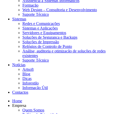
Assistência a Sistemas Informáticos
Formação
Web Design – Consultoria e Desenvolvimento
Suporte Técnico
Sistemas
Redes e Comunicações
Sistemas e Aplicações
Servidores e Equipamentos
Soluções de Segurança e Backups
Soluções de Impressão
Relógios de Controlo de Ponto
Análise, auditoria e otimização de soluções de redes
existentes
Suporte Técnico
Notícias
Artsoft
Blog
Dicas
Inforestilo
Informação Útil
Contactos
Home
Empresa
Quem Somos