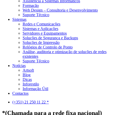
Assistência a Sistemas Informáticos
Formação
Web Design – Consultoria e Desenvolvimento
Suporte Técnico
Sistemas
Redes e Comunicações
Sistemas e Aplicações
Servidores e Equipamentos
Soluções de Segurança e Backups
Soluções de Impressão
Relógios de Controlo de Ponto
Análise, auditoria e otimização de soluções de redes
existentes
Suporte Técnico
Notícias
Artsoft
Blog
Dicas
Inforestilo
Informação Útil
Contactos
(+351) 21 250 11 22 *
*(Chamada para a rede fixa nacional)