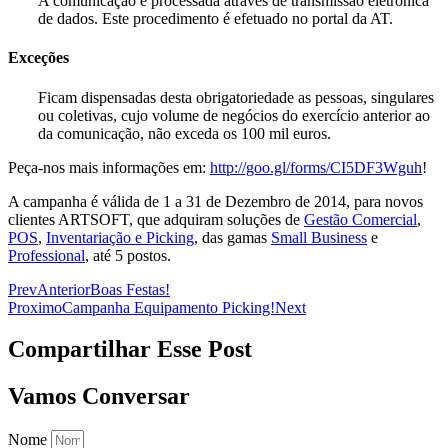
A comunicação é processada através de transmissão eletrónica
de dados. Este procedimento é efetuado no portal da AT.
Exceções
Ficam dispensadas desta obrigatoriedade as pessoas, singulares
ou coletivas, cujo volume de negócios do exercício anterior ao
da comunicação, não exceda os 100 mil euros.
Peça-nos mais informações em:
http://goo.gl/forms/CI5DF3Wguh
!
A campanha é válida de 1 a 31 de Dezembro de 2014, para novos
clientes ARTSOFT, que adquiram soluções de
Gestão Comercial
,
POS
,
Inventariação e Picking
, das gamas
Small Business
e
Professional
, até 5 postos.
Prev
Anterior
Boas Festas!
Proximo
Campanha Equipamento Picking!
Next
Compartilhar Esse Post
Vamos Conversar
Nome