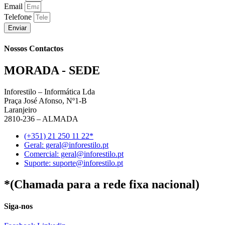
Email
Telefone
Enviar
Nossos Contactos
MORADA - SEDE
Inforestilo – Informática Lda
Praça José Afonso, Nº1-B
Laranjeiro
2810-236 – ALMADA
(+351) 21 250 11 22*
Geral: geral@inforestilo.pt
Comercial: geral@inforestilo.pt
Suporte: suporte@inforestilo.pt
*(Chamada para a rede fixa nacional)
Siga-nos