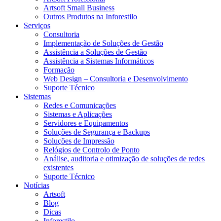
Artsoft Small Business
Outros Produtos na Inforestilo
Serviços
Consultoria
Implementação de Soluções de Gestão
Assistência a Soluções de Gestão
Assistência a Sistemas Informáticos
Formação
Web Design – Consultoria e Desenvolvimento
Suporte Técnico
Sistemas
Redes e Comunicações
Sistemas e Aplicações
Servidores e Equipamentos
Soluções de Segurança e Backups
Soluções de Impressão
Relógios de Controlo de Ponto
Análise, auditoria e otimização de soluções de redes
existentes
Suporte Técnico
Notícias
Artsoft
Blog
Dicas
Inforestilo