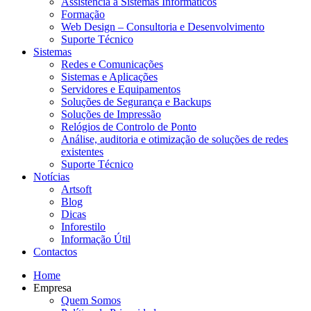
Assistência a Sistemas Informáticos
Formação
Web Design – Consultoria e Desenvolvimento
Suporte Técnico
Sistemas
Redes e Comunicações
Sistemas e Aplicações
Servidores e Equipamentos
Soluções de Segurança e Backups
Soluções de Impressão
Relógios de Controlo de Ponto
Análise, auditoria e otimização de soluções de redes
existentes
Suporte Técnico
Notícias
Artsoft
Blog
Dicas
Inforestilo
Informação Útil
Contactos
Home
Empresa
Quem Somos