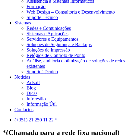
Assistência a Sistemas Informáticos
Formação
Web Design – Consultoria e Desenvolvimento
Suporte Técnico
Sistemas
Redes e Comunicações
Sistemas e Aplicações
Servidores e Equipamentos
Soluções de Segurança e Backups
Soluções de Impressão
Relógios de Controlo de Ponto
Análise, auditoria e otimização de soluções de redes
existentes
Suporte Técnico
Notícias
Artsoft
Blog
Dicas
Inforestilo
Informação Útil
Contactos
(+351) 21 250 11 22 *
*(Chamada para a rede fixa nacional)