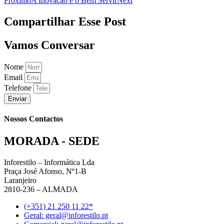
Proximo
A Inovação e o Bem Servir
Next
Compartilhar Esse Post
Vamos Conversar
Nome
Email
Telefone
Enviar
Nossos Contactos
MORADA - SEDE
Inforestilo – Informática Lda
Praça José Afonso, Nº1-B
Laranjeiro
2810-236 – ALMADA
(+351) 21 250 11 22*
Geral: geral@inforestilo.pt