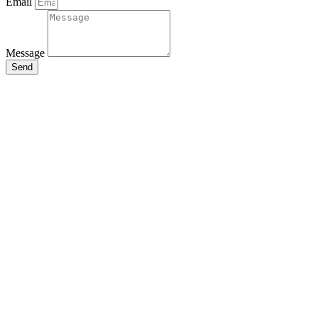
Email
Message
Send