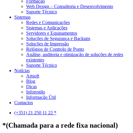
Formação
Web Design – Consultoria e Desenvolvimento
Suporte Técnico
Sistemas
Redes e Comunicações
Sistemas e Aplicações
Servidores e Equipamentos
Soluções de Segurança e Backups
Soluções de Impressão
Relógios de Controlo de Ponto
Análise, auditoria e otimização de soluções de redes
existentes
Suporte Técnico
Notícias
Artsoft
Blog
Dicas
Inforestilo
Informação Útil
Contactos
(+351) 21 250 11 22 *
*(Chamada para a rede fixa nacional)