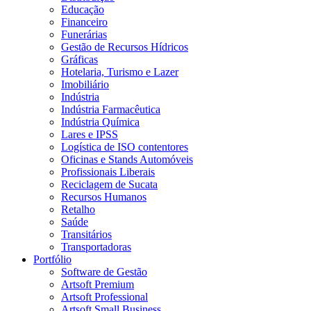
Educação
Financeiro
Funerárias
Gestão de Recursos Hídricos
Gráficas
Hotelaria, Turismo e Lazer
Imobiliário
Indústria
Indústria Farmacêutica
Indústria Química
Lares e IPSS
Logística de ISO contentores
Oficinas e Stands Automóveis
Profissionais Liberais
Reciclagem de Sucata
Recursos Humanos
Retalho
Saúde
Transitários
Transportadoras
Portfólio
Software de Gestão
Artsoft Premium
Artsoft Professional
Artsoft Small Business