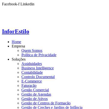
Ir
Facebook-f
Linkedin
para
o
conteúdo
InforEstilo
Home
Empresa
Quem Somos
Política de Privacidade
Soluções
Assiduidades
Business Intelligence
Contabilidade
Controlo Documental
E-Commerce
Faturação
Gestão Comercial
Gestão de Agendas
Gestão de Ativos
Gestão de Centros de Formação
Gestão de Creches e Jardins de Infância