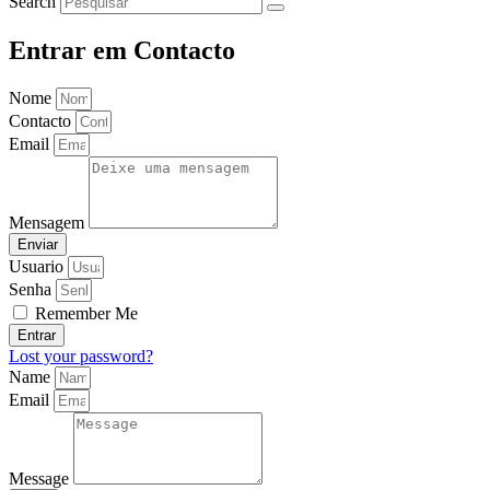
Search
Entrar em Contacto
Nome
Contacto
Email
Mensagem
Enviar
Usuario
Senha
Remember Me
Entrar
Lost your password?
Name
Email
Message