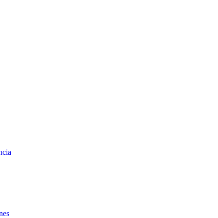
ncia
nes