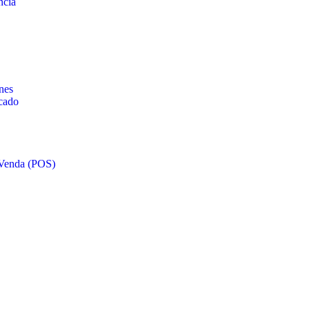
ncia
nes
scado
 Venda (POS)