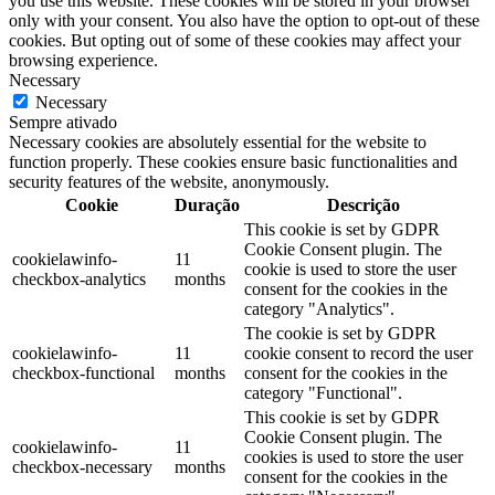
you use this website. These cookies will be stored in your browser
only with your consent. You also have the option to opt-out of these
cookies. But opting out of some of these cookies may affect your
browsing experience.
Necessary
Necessary
Sempre ativado
Necessary cookies are absolutely essential for the website to
function properly. These cookies ensure basic functionalities and
security features of the website, anonymously.
Cookie
Duração
Descrição
This cookie is set by GDPR
Cookie Consent plugin. The
cookielawinfo-
11
cookie is used to store the user
checkbox-analytics
months
consent for the cookies in the
category "Analytics".
The cookie is set by GDPR
cookielawinfo-
11
cookie consent to record the user
checkbox-functional
months
consent for the cookies in the
category "Functional".
This cookie is set by GDPR
Cookie Consent plugin. The
cookielawinfo-
11
cookies is used to store the user
checkbox-necessary
months
consent for the cookies in the