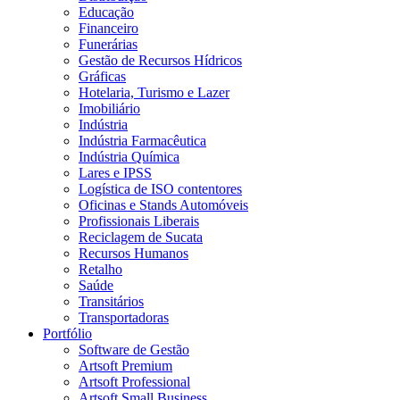
Educação
Financeiro
Funerárias
Gestão de Recursos Hídricos
Gráficas
Hotelaria, Turismo e Lazer
Imobiliário
Indústria
Indústria Farmacêutica
Indústria Química
Lares e IPSS
Logística de ISO contentores
Oficinas e Stands Automóveis
Profissionais Liberais
Reciclagem de Sucata
Recursos Humanos
Retalho
Saúde
Transitários
Transportadoras
Portfólio
Software de Gestão
Artsoft Premium
Artsoft Professional
Artsoft Small Business