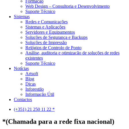
Formação
Web Design – Consultoria e Desenvolvimento
Suporte Técnico
Sistemas
Redes e Comunicações
Sistemas e Aplicações
Servidores e Equipamentos
Soluções de Segurança e Backups
Soluções de Impressão
Relógios de Controlo de Ponto
Análise, auditoria e otimização de soluções de redes
existentes
Suporte Técnico
Notícias
Artsoft
Blog
Dicas
Inforestilo
Informação Útil
Contactos
(+351) 21 250 11 22 *
*(Chamada para a rede fixa nacional)