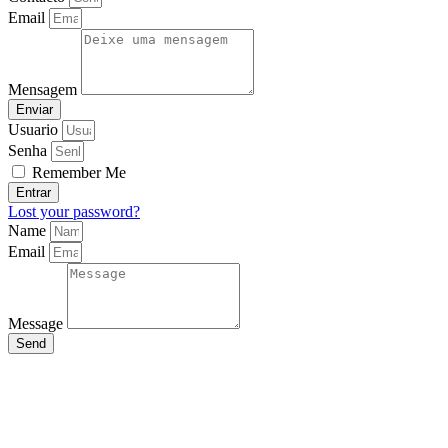
Email
Mensagem
Enviar
Usuario
Senha
Remember Me
Entrar
Lost your password?
Name
Email
Message
Send