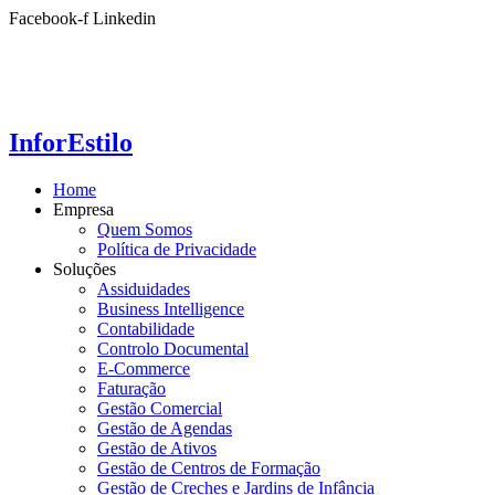
Ir
Facebook-f
Linkedin
para
o
conteúdo
InforEstilo
Home
Empresa
Quem Somos
Política de Privacidade
Soluções
Assiduidades
Business Intelligence
Contabilidade
Controlo Documental
E-Commerce
Faturação
Gestão Comercial
Gestão de Agendas
Gestão de Ativos
Gestão de Centros de Formação
Gestão de Creches e Jardins de Infância