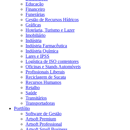
Educação
Financeiro
Funerárias
Gestão de Recursos Hídricos
Gráficas
Hotelaria, Turismo e Lazer
Imobiliário
Indústria
Indústria Farmacêutica
Indústria Química
Lares e IPSS
Logística de ISO contentores
Oficinas e Stands Automóveis
Profissionais Liberais
Reciclagem de Sucata
Recursos Humanos
Retalho
Saúde
Transitários
Transportadoras
Portfólio
Software de Gestão
Artsoft Premium
Artsoft Professional
Artsoft Small Business