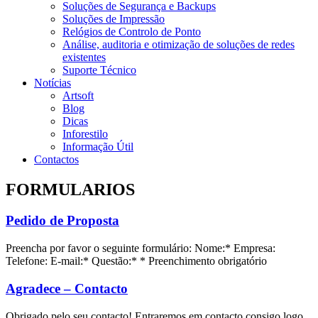
Soluções de Segurança e Backups
Soluções de Impressão
Relógios de Controlo de Ponto
Análise, auditoria e otimização de soluções de redes
existentes
Suporte Técnico
Notícias
Artsoft
Blog
Dicas
Inforestilo
Informação Útil
Contactos
FORMULARIOS
Pedido de Proposta
Preencha por favor o seguinte formulário: Nome:* Empresa:
Telefone: E-mail:* Questão:* * Preenchimento obrigatório
Agradece – Contacto
Obrigado pelo seu contacto! Entraremos em contacto consigo logo