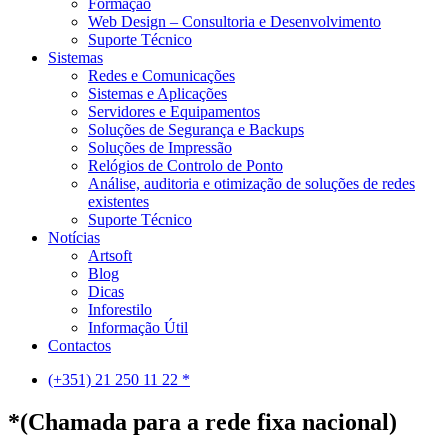
Formação
Web Design – Consultoria e Desenvolvimento
Suporte Técnico
Sistemas
Redes e Comunicações
Sistemas e Aplicações
Servidores e Equipamentos
Soluções de Segurança e Backups
Soluções de Impressão
Relógios de Controlo de Ponto
Análise, auditoria e otimização de soluções de redes
existentes
Suporte Técnico
Notícias
Artsoft
Blog
Dicas
Inforestilo
Informação Útil
Contactos
(+351) 21 250 11 22 *
*(Chamada para a rede fixa nacional)