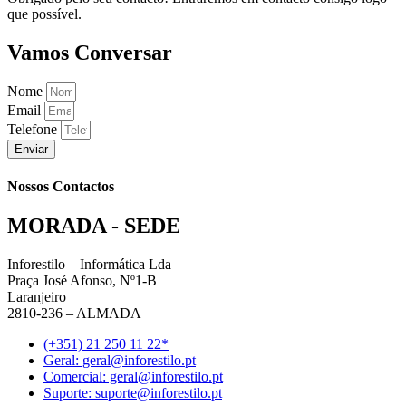
que possível.
Vamos Conversar
Nome
Email
Telefone
Enviar
Nossos Contactos
MORADA - SEDE
Inforestilo – Informática Lda
Praça José Afonso, Nº1-B
Laranjeiro
2810-236 – ALMADA
(+351) 21 250 11 22*
Geral: geral@inforestilo.pt
Comercial: geral@inforestilo.pt
Suporte: suporte@inforestilo.pt