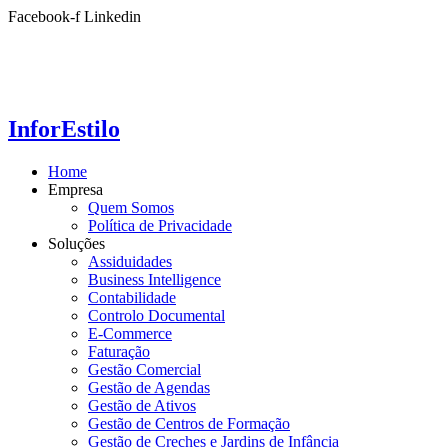
Ir
Facebook-f
Linkedin
para
o
conteúdo
InforEstilo
Home
Empresa
Quem Somos
Política de Privacidade
Soluções
Assiduidades
Business Intelligence
Contabilidade
Controlo Documental
E-Commerce
Faturação
Gestão Comercial
Gestão de Agendas
Gestão de Ativos
Gestão de Centros de Formação
Gestão de Creches e Jardins de Infância