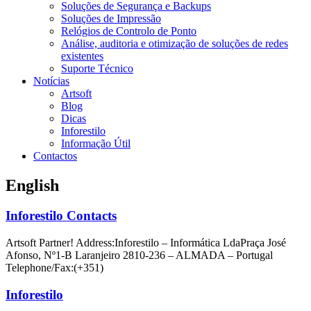
Soluções de Segurança e Backups
Soluções de Impressão
Relógios de Controlo de Ponto
Análise, auditoria e otimização de soluções de redes
existentes
Suporte Técnico
Notícias
Artsoft
Blog
Dicas
Inforestilo
Informação Útil
Contactos
English
Inforestilo Contacts
Artsoft Partner! Address:Inforestilo – Informática LdaPraça José
Afonso, Nº1-B Laranjeiro 2810-236 – ALMADA – Portugal
Telephone/Fax:(+351)
Inforestilo