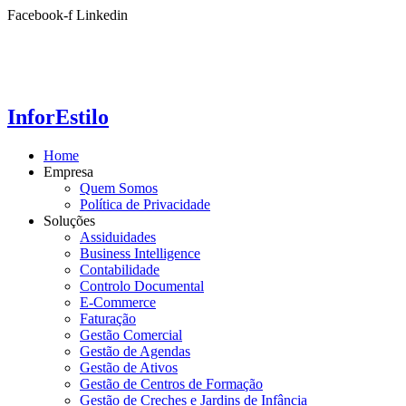
Ir
Facebook-f
Linkedin
para
o
conteúdo
InforEstilo
Home
Empresa
Quem Somos
Política de Privacidade
Soluções
Assiduidades
Business Intelligence
Contabilidade
Controlo Documental
E-Commerce
Faturação
Gestão Comercial
Gestão de Agendas
Gestão de Ativos
Gestão de Centros de Formação
Gestão de Creches e Jardins de Infância