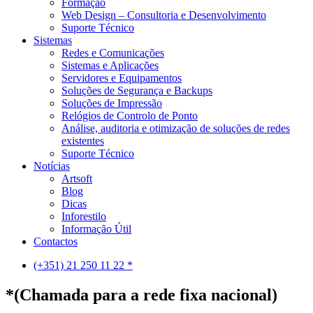
Formação
Web Design – Consultoria e Desenvolvimento
Suporte Técnico
Sistemas
Redes e Comunicações
Sistemas e Aplicações
Servidores e Equipamentos
Soluções de Segurança e Backups
Soluções de Impressão
Relógios de Controlo de Ponto
Análise, auditoria e otimização de soluções de redes
existentes
Suporte Técnico
Notícias
Artsoft
Blog
Dicas
Inforestilo
Informação Útil
Contactos
(+351) 21 250 11 22 *
*(Chamada para a rede fixa nacional)