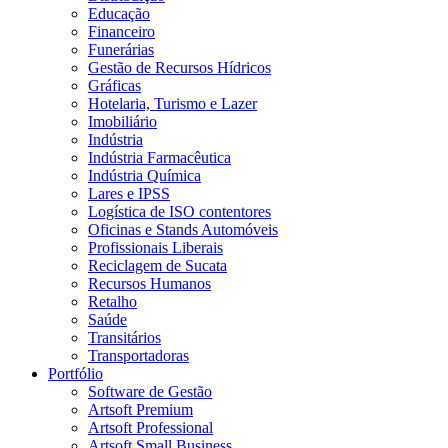
Educação
Financeiro
Funerárias
Gestão de Recursos Hídricos
Gráficas
Hotelaria, Turismo e Lazer
Imobiliário
Indústria
Indústria Farmacêutica
Indústria Química
Lares e IPSS
Logística de ISO contentores
Oficinas e Stands Automóveis
Profissionais Liberais
Reciclagem de Sucata
Recursos Humanos
Retalho
Saúde
Transitários
Transportadoras
Portfólio
Software de Gestão
Artsoft Premium
Artsoft Professional
Artsoft Small Business