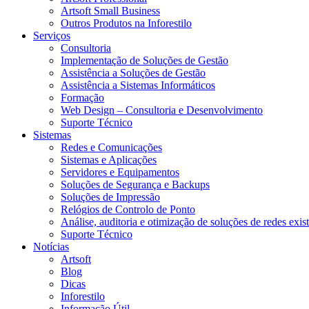
Artsoft Small Business
Outros Produtos na Inforestilo
Serviços
Consultoria
Implementação de Soluções de Gestão
Assistência a Soluções de Gestão
Assistência a Sistemas Informáticos
Formação
Web Design – Consultoria e Desenvolvimento
Suporte Técnico
Sistemas
Redes e Comunicações
Sistemas e Aplicações
Servidores e Equipamentos
Soluções de Segurança e Backups
Soluções de Impressão
Relógios de Controlo de Ponto
Análise, auditoria e otimização de soluções de redes exis
Suporte Técnico
Notícias
Artsoft
Blog
Dicas
Inforestilo
Informação Útil