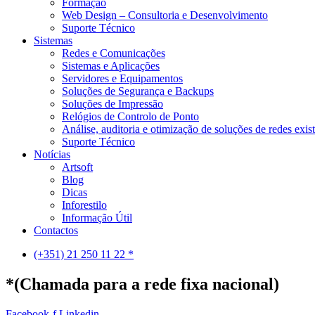
Formação
Web Design – Consultoria e Desenvolvimento
Suporte Técnico
Sistemas
Redes e Comunicações
Sistemas e Aplicações
Servidores e Equipamentos
Soluções de Segurança e Backups
Soluções de Impressão
Relógios de Controlo de Ponto
Análise, auditoria e otimização de soluções de redes exis
Suporte Técnico
Notícias
Artsoft
Blog
Dicas
Inforestilo
Informação Útil
Contactos
(+351) 21 250 11 22 *
*(Chamada para a rede fixa nacional)
Facebook-f
Linkedin