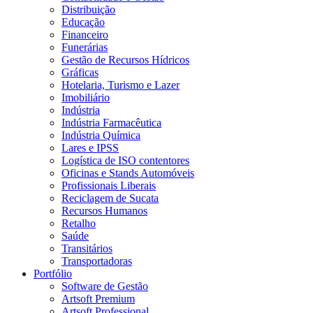
Distribuição
Educação
Financeiro
Funerárias
Gestão de Recursos Hídricos
Gráficas
Hotelaria, Turismo e Lazer
Imobiliário
Indústria
Indústria Farmacêutica
Indústria Química
Lares e IPSS
Logística de ISO contentores
Oficinas e Stands Automóveis
Profissionais Liberais
Reciclagem de Sucata
Recursos Humanos
Retalho
Saúde
Transitários
Transportadoras
Portfólio
Software de Gestão
Artsoft Premium
Artsoft Professional