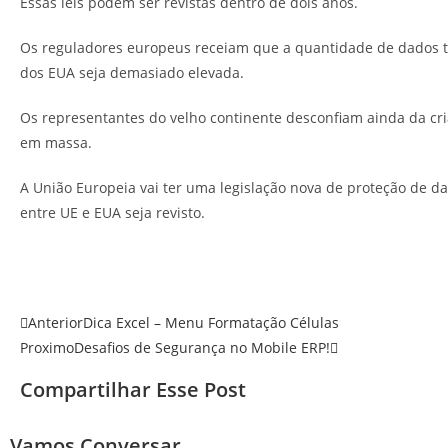
Essas leis podem ser revistas dentro de dois anos.
Os reguladores europeus receiam que a quantidade de dados t
dos EUA seja demasiado elevada.
Os representantes do velho continente desconfiam ainda da cri
em massa.
A União Europeia vai ter uma legislação nova de proteção de d
entre UE e EUA seja revisto.
Anterior
Dica Excel – Menu Formatação Células
Proximo
Desafios de Segurança no Mobile ERP!
Compartilhar Esse Post
Vamos Conversar