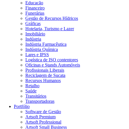
Educação
Financeiro
Funerárias
Gestão de Recursos Hídricos
Gráficas
Hotelaria, Turismo e Lazer
Imobiliário
Indústria
Indústria Farmacêutica
Indústria Química
Lares e IPSS
Logística de ISO contentores
Oficinas e Stands Automóveis
Profissionais Liberais
Reciclagem de Sucata
Recursos Humanos
Retalho
Saúde
Transitários
Transportadoras
Portfólio
Software de Gestão
Artsoft Premium
Artsoft Professional
Artsoft Small Business