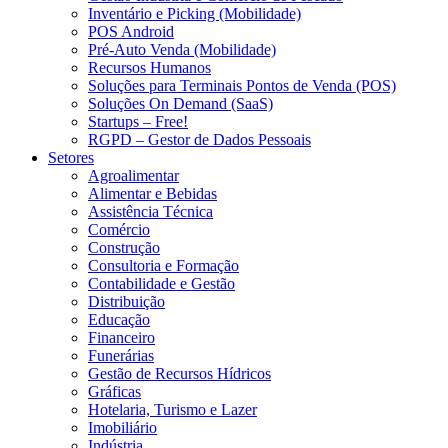
Inventário e Picking (Mobilidade)
POS Android
Pré-Auto Venda (Mobilidade)
Recursos Humanos
Soluções para Terminais Pontos de Venda (POS)
Soluções On Demand (SaaS)
Startups – Free!
RGPD – Gestor de Dados Pessoais
Setores
Agroalimentar
Alimentar e Bebidas
Assistência Técnica
Comércio
Construção
Consultoria e Formação
Contabilidade e Gestão
Distribuição
Educação
Financeiro
Funerárias
Gestão de Recursos Hídricos
Gráficas
Hotelaria, Turismo e Lazer
Imobiliário
Indústria