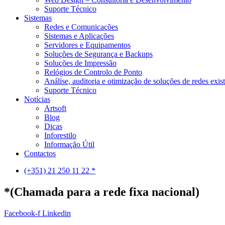
Suporte Técnico
Sistemas
Redes e Comunicações
Sistemas e Aplicações
Servidores e Equipamentos
Soluções de Segurança e Backups
Soluções de Impressão
Relógios de Controlo de Ponto
Análise, auditoria e otimização de soluções de redes exis
Suporte Técnico
Notícias
Artsoft
Blog
Dicas
Inforestilo
Informação Útil
Contactos
(+351) 21 250 11 22 *
*(Chamada para a rede fixa nacional)
Facebook-f
Linkedin