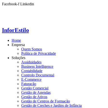
Ir
Facebook-f
Linkedin
para
o
conteúdo
InforEstilo
Home
Empresa
Quem Somos
Política de Privacidade
Soluções
Assiduidades
Business Intelligence
Contabilidade
Controlo Documental
E-Commerce
Faturação
Gestão Comercial
Gestão de Agendas
Gestão de Ativos
Gestão de Centros de Formação
Gestão de Creches e Jardins de Infância