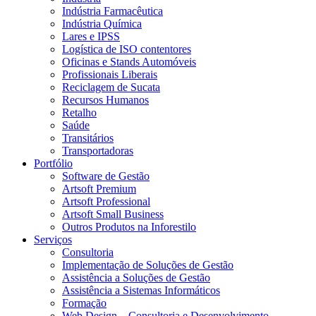
Indústria Farmacêutica
Indústria Química
Lares e IPSS
Logística de ISO contentores
Oficinas e Stands Automóveis
Profissionais Liberais
Reciclagem de Sucata
Recursos Humanos
Retalho
Saúde
Transitários
Transportadoras
Portfólio
Software de Gestão
Artsoft Premium
Artsoft Professional
Artsoft Small Business
Outros Produtos na Inforestilo
Serviços
Consultoria
Implementação de Soluções de Gestão
Assistência a Soluções de Gestão
Assistência a Sistemas Informáticos
Formação
Web Design – Consultoria e Desenvolvimento