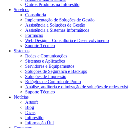
Outros Produtos na Inforestilo
Serviços
Consultoria
Implementação de Soluções de Gestão
Assistência a Soluções de Gestão
Assistência a Sistemas Informáticos
Formação
Web Design – Consultoria e Desenvolvimento
Suporte Técnico
Sistemas
Redes e Comunicações
Sistemas e Aplicações
Servidores e Equipamentos
Soluções de Segurança e Backups
Soluções de Impressão
Relógios de Controlo de Ponto
Análise, auditoria e otimização de soluções de redes exis
Suporte Técnico
Notícias
Artsoft
Blog
Dicas
Inforestilo
Informação Útil
Contactos