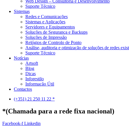
Web Design – Consultoria e Desenvolvimento
Suporte Técnico
Sistemas
Redes e Comunicações
Sistemas e Aplicações
Servidores e Equipamentos
Soluções de Segurança e Backups
Soluções de Impressão
Relógios de Controlo de Ponto
Análise, auditoria e otimização de soluções de redes exis
Suporte Técnico
Notícias
Artsoft
Blog
Dicas
Inforestilo
Informação Útil
Contactos
(+351) 21 250 11 22 *
*(Chamada para a rede fixa nacional)
Facebook-f
Linkedin