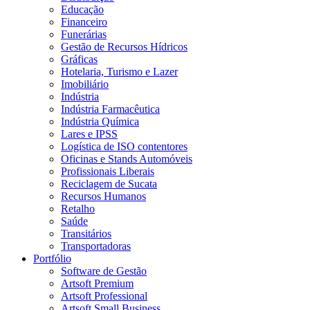
Educação
Financeiro
Funerárias
Gestão de Recursos Hídricos
Gráficas
Hotelaria, Turismo e Lazer
Imobiliário
Indústria
Indústria Farmacêutica
Indústria Química
Lares e IPSS
Logística de ISO contentores
Oficinas e Stands Automóveis
Profissionais Liberais
Reciclagem de Sucata
Recursos Humanos
Retalho
Saúde
Transitários
Transportadoras
Portfólio
Software de Gestão
Artsoft Premium
Artsoft Professional
Artsoft Small Business