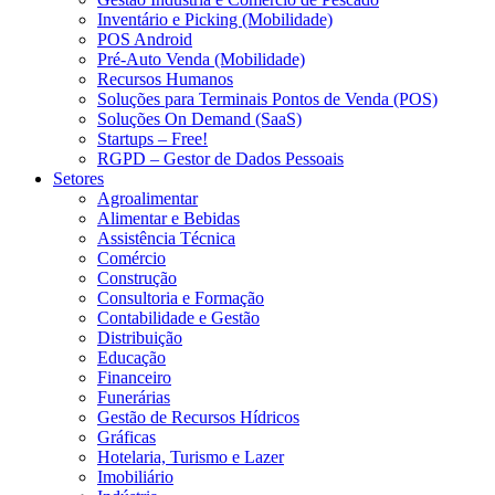
Inventário e Picking (Mobilidade)
POS Android
Pré-Auto Venda (Mobilidade)
Recursos Humanos
Soluções para Terminais Pontos de Venda (POS)
Soluções On Demand (SaaS)
Startups – Free!
RGPD – Gestor de Dados Pessoais
Setores
Agroalimentar
Alimentar e Bebidas
Assistência Técnica
Comércio
Construção
Consultoria e Formação
Contabilidade e Gestão
Distribuição
Educação
Financeiro
Funerárias
Gestão de Recursos Hídricos
Gráficas
Hotelaria, Turismo e Lazer
Imobiliário