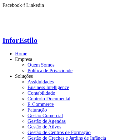
Ir
Facebook-f
Linkedin
para
o
conteúdo
InforEstilo
Home
Empresa
Quem Somos
Política de Privacidade
Soluções
Assiduidades
Business Intelligence
Contabilidade
Controlo Documental
E-Commerce
Faturação
Gestão Comercial
Gestão de Agendas
Gestão de Ativos
Gestão de Centros de Formação
Gestão de Creches e Jardins de Infância