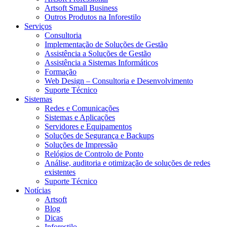
Artsoft Small Business
Outros Produtos na Inforestilo
Serviços
Consultoria
Implementação de Soluções de Gestão
Assistência a Soluções de Gestão
Assistência a Sistemas Informáticos
Formação
Web Design – Consultoria e Desenvolvimento
Suporte Técnico
Sistemas
Redes e Comunicações
Sistemas e Aplicações
Servidores e Equipamentos
Soluções de Segurança e Backups
Soluções de Impressão
Relógios de Controlo de Ponto
Análise, auditoria e otimização de soluções de redes
existentes
Suporte Técnico
Notícias
Artsoft
Blog
Dicas
Inforestilo