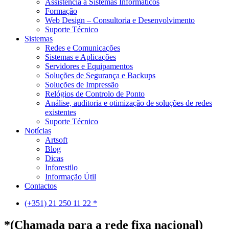
Assistência a Sistemas Informáticos
Formação
Web Design – Consultoria e Desenvolvimento
Suporte Técnico
Sistemas
Redes e Comunicações
Sistemas e Aplicações
Servidores e Equipamentos
Soluções de Segurança e Backups
Soluções de Impressão
Relógios de Controlo de Ponto
Análise, auditoria e otimização de soluções de redes
existentes
Suporte Técnico
Notícias
Artsoft
Blog
Dicas
Inforestilo
Informação Útil
Contactos
(+351) 21 250 11 22 *
*(Chamada para a rede fixa nacional)