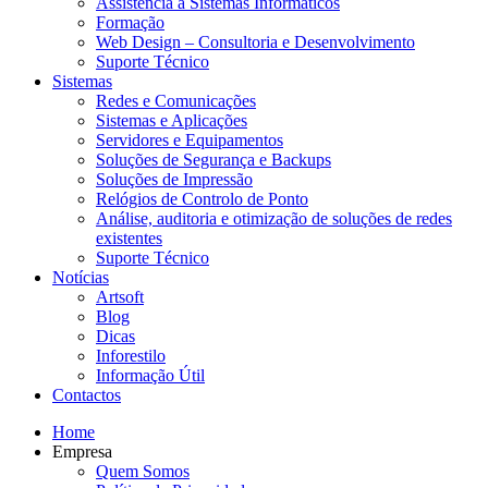
Assistência a Sistemas Informáticos
Formação
Web Design – Consultoria e Desenvolvimento
Suporte Técnico
Sistemas
Redes e Comunicações
Sistemas e Aplicações
Servidores e Equipamentos
Soluções de Segurança e Backups
Soluções de Impressão
Relógios de Controlo de Ponto
Análise, auditoria e otimização de soluções de redes
existentes
Suporte Técnico
Notícias
Artsoft
Blog
Dicas
Inforestilo
Informação Útil
Contactos
Home
Empresa
Quem Somos