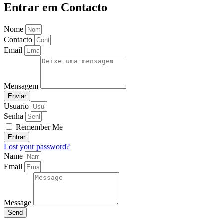
Entrar em Contacto
Nome
Contacto
Email
Mensagem
Enviar
Usuario
Senha
Remember Me
Entrar
Lost your password?
Name
Email
Message
Send