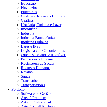
Educação
Financeiro
Funerárias
Gestão de Recursos Hídricos
Gráficas
Hotelaria, Turismo e Lazer
Imobiliário
Indústria
Indústria Farmacêutica
Indústria Química
Lares e IPSS
Logística de ISO contentores
Oficinas e Stands Automóveis
Profissionais Liberais
Reciclagem de Sucata
Recursos Humanos
Retalho
Saúde
Transitários
Transportadoras
Portfólio
Software de Gestão
Artsoft Premium
Artsoft Professional
Artsoft Small Business