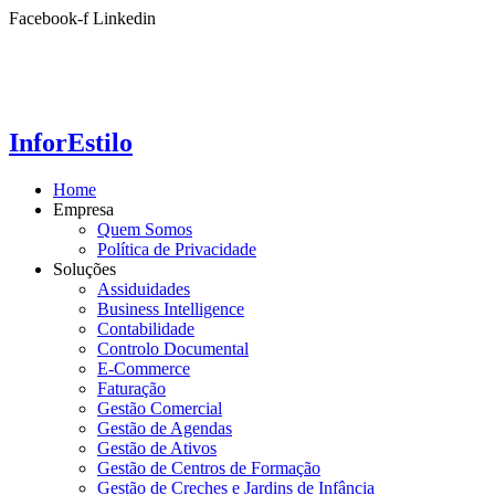
Ir
Facebook-f
Linkedin
para
o
conteúdo
InforEstilo
Home
Empresa
Quem Somos
Política de Privacidade
Soluções
Assiduidades
Business Intelligence
Contabilidade
Controlo Documental
E-Commerce
Faturação
Gestão Comercial
Gestão de Agendas
Gestão de Ativos
Gestão de Centros de Formação
Gestão de Creches e Jardins de Infância