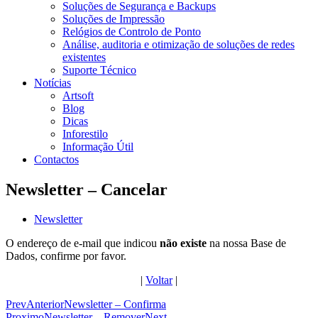
Soluções de Segurança e Backups
Soluções de Impressão
Relógios de Controlo de Ponto
Análise, auditoria e otimização de soluções de redes
existentes
Suporte Técnico
Notícias
Artsoft
Blog
Dicas
Inforestilo
Informação Útil
Contactos
Newsletter – Cancelar
Newsletter
O endereço de e-mail que indicou
não existe
na nossa Base de
Dados, confirme por favor.
|
Voltar
|
Prev
Anterior
Newsletter – Confirma
Proximo
Newsletter – Remover
Next