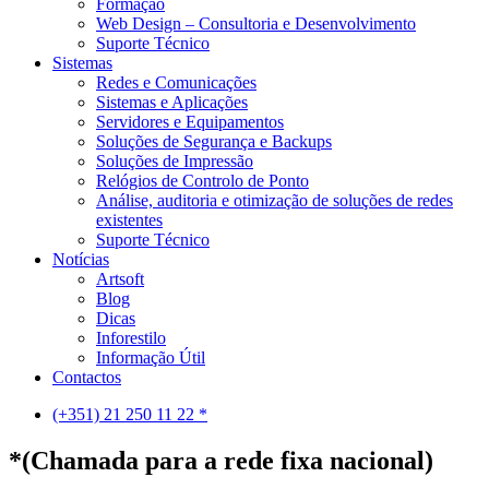
Formação
Web Design – Consultoria e Desenvolvimento
Suporte Técnico
Sistemas
Redes e Comunicações
Sistemas e Aplicações
Servidores e Equipamentos
Soluções de Segurança e Backups
Soluções de Impressão
Relógios de Controlo de Ponto
Análise, auditoria e otimização de soluções de redes
existentes
Suporte Técnico
Notícias
Artsoft
Blog
Dicas
Inforestilo
Informação Útil
Contactos
(+351) 21 250 11 22 *
*(Chamada para a rede fixa nacional)