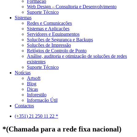
Formação
Web Design – Consultoria e Desenvolvimento
Suporte Técnico
Sistemas
Redes e Comunicações
Sistemas e Aplicações
Servidores e Equipamentos
Soluções de Segurança e Backups
Soluções de Impressão
Relógios de Controlo de Ponto
Análise, auditoria e otimização de soluções de redes
existentes
Suporte Técnico
Notícias
Artsoft
Blog
Dicas
Inforestilo
Informação Útil
Contactos
(+351) 21 250 11 22 *
*(Chamada para a rede fixa nacional)