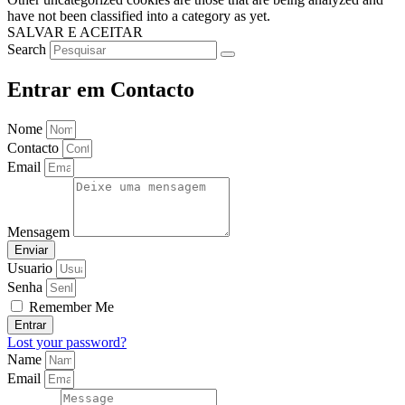
have not been classified into a category as yet.
SALVAR E ACEITAR
Search
Entrar em Contacto
Nome
Contacto
Email
Mensagem
Enviar
Usuario
Senha
Remember Me
Entrar
Lost your password?
Name
Email