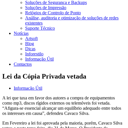
Soluções de Segurança e Backups
Soluções de Impressão
Relógios de Controlo de Ponto
Análise, auditoria e otimização de soluções de redes
existentes
Suporte Técnico
Notícias
Artsoft
Blog
Dicas
Inforestilo
Informação Útil
Contactos
Lei da Cópia Privada vetada
Informação Útil
A lei que taxa em favor dos autores a compra de equipamentos
como mp3, discos rígidos externos ou telemóveis foi vetada.
“Afigura-se essencial alcançar um equilíbrio adequado entre todos
os interesses em causa”, defendeu Cavaco Silva.
Em Fevereiro a lei foi aprovada pela maioria, porém, Cavaco Silva