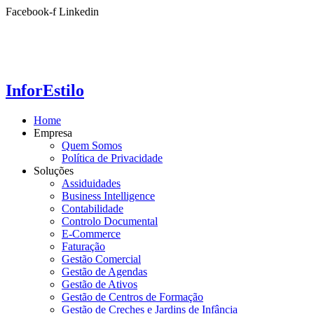
Ir
Facebook-f
Linkedin
para
o
conteúdo
InforEstilo
Home
Empresa
Quem Somos
Política de Privacidade
Soluções
Assiduidades
Business Intelligence
Contabilidade
Controlo Documental
E-Commerce
Faturação
Gestão Comercial
Gestão de Agendas
Gestão de Ativos
Gestão de Centros de Formação
Gestão de Creches e Jardins de Infância