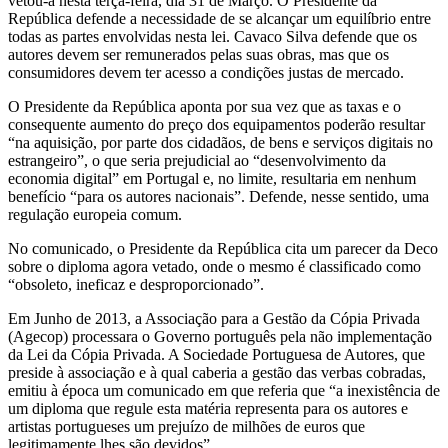
vetou-a nesta terça-feira, dia 31 de Março. O Presidente da
República defende a necessidade de se alcançar um equilíbrio entre
todas as partes envolvidas nesta lei. Cavaco Silva defende que os
autores devem ser remunerados pelas suas obras, mas que os
consumidores devem ter acesso a condições justas de mercado.
O Presidente da República aponta por sua vez que as taxas e o
consequente aumento do preço dos equipamentos poderão resultar
“na aquisição, por parte dos cidadãos, de bens e serviços digitais no
estrangeiro”, o que seria prejudicial ao “desenvolvimento da
economia digital” em Portugal e, no limite, resultaria em nenhum
benefício “para os autores nacionais”. Defende, nesse sentido, uma
regulação europeia comum.
No comunicado, o Presidente da República cita um parecer da Deco
sobre o diploma agora vetado, onde o mesmo é classificado como
“obsoleto, ineficaz e desproporcionado”.
Em Junho de 2013, a Associação para a Gestão da Cópia Privada
(Agecop) processara o Governo português pela não implementação
da Lei da Cópia Privada. A Sociedade Portuguesa de Autores, que
preside à associação e à qual caberia a gestão das verbas cobradas,
emitiu à época um comunicado em que referia que “a inexistência de
um diploma que regule esta matéria representa para os autores e
artistas portugueses um prejuízo de milhões de euros que
legitimamente lhes são devidos”.