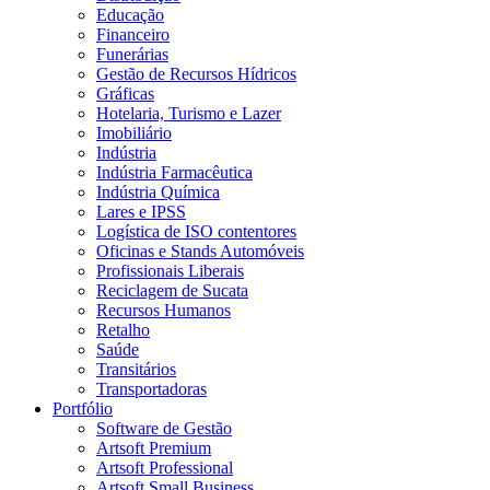
Educação
Financeiro
Funerárias
Gestão de Recursos Hídricos
Gráficas
Hotelaria, Turismo e Lazer
Imobiliário
Indústria
Indústria Farmacêutica
Indústria Química
Lares e IPSS
Logística de ISO contentores
Oficinas e Stands Automóveis
Profissionais Liberais
Reciclagem de Sucata
Recursos Humanos
Retalho
Saúde
Transitários
Transportadoras
Portfólio
Software de Gestão
Artsoft Premium
Artsoft Professional
Artsoft Small Business