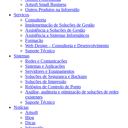
Artsoft Small Business
Outros Produtos na Inforestilo
Serviços
Consultoria
Implementação de Soluções de Gestão
Assistência a Soluções de Gestão
Assistência a Sistemas Informáticos
Formação
Web Design – Consultoria e Desenvolvimento
Suporte Técnico
Sistemas
Redes e Comunicações
Sistemas e Aplicações
Servidores e Equipamentos
Soluções de Segurança e Backups
Soluções de Impressão
Relógios de Controlo de Ponto
Análise, auditoria e otimização de soluções de redes
existentes
Suporte Técnico
Notícias
Artsoft
Blog
Dicas
Inforestilo