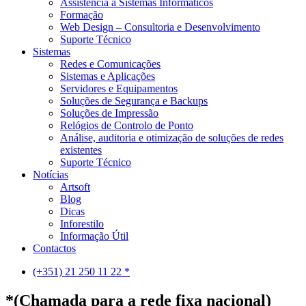
Assistência a Sistemas Informáticos
Formação
Web Design – Consultoria e Desenvolvimento
Suporte Técnico
Sistemas
Redes e Comunicações
Sistemas e Aplicações
Servidores e Equipamentos
Soluções de Segurança e Backups
Soluções de Impressão
Relógios de Controlo de Ponto
Análise, auditoria e otimização de soluções de redes
existentes
Suporte Técnico
Notícias
Artsoft
Blog
Dicas
Inforestilo
Informação Útil
Contactos
(+351) 21 250 11 22 *
*(Chamada para a rede fixa nacional)