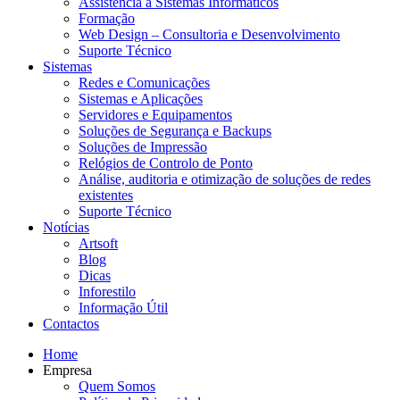
Assistência a Sistemas Informáticos
Formação
Web Design – Consultoria e Desenvolvimento
Suporte Técnico
Sistemas
Redes e Comunicações
Sistemas e Aplicações
Servidores e Equipamentos
Soluções de Segurança e Backups
Soluções de Impressão
Relógios de Controlo de Ponto
Análise, auditoria e otimização de soluções de redes
existentes
Suporte Técnico
Notícias
Artsoft
Blog
Dicas
Inforestilo
Informação Útil
Contactos
Home
Empresa
Quem Somos