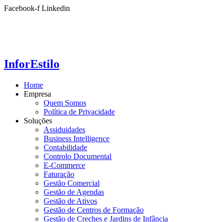
Ir
Facebook-f
Linkedin
para
o
conteúdo
InforEstilo
Home
Empresa
Quem Somos
Política de Privacidade
Soluções
Assiduidades
Business Intelligence
Contabilidade
Controlo Documental
E-Commerce
Faturação
Gestão Comercial
Gestão de Agendas
Gestão de Ativos
Gestão de Centros de Formação
Gestão de Creches e Jardins de Infância