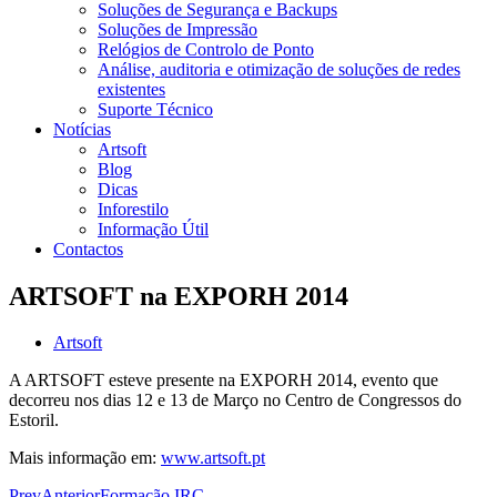
Soluções de Segurança e Backups
Soluções de Impressão
Relógios de Controlo de Ponto
Análise, auditoria e otimização de soluções de redes
existentes
Suporte Técnico
Notícias
Artsoft
Blog
Dicas
Inforestilo
Informação Útil
Contactos
ARTSOFT na EXPORH 2014
Artsoft
A ARTSOFT esteve presente na EXPORH 2014, evento que
decorreu nos dias 12 e 13 de Março no Centro de Congressos do
Estoril.
Mais informação em:
www.artsoft.pt
Prev
Anterior
Formação IRC