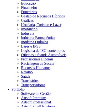
Educação
Financeiro
Funerárias
Gestão de Recursos Hídricos
Gráficas
Hotelaria, Turismo e Lazer
Imobiliário
Indústria
Indústria Farmacêutica
Indústria Química
Lares e IPSS
Logística de ISO contentores
Oficinas e Stands Automóveis
Profissionais Liberais
Reciclagem de Sucata
Recursos Humanos
Retalho
Saúde
Transitários
Transportadoras
Portfólio
Software de Gestão
Artsoft Premium
Artsoft Professional
Artsoft Small Business