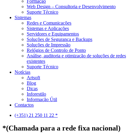
Formação
Web Design – Consultoria e Desenvolvimento
Suporte Técnico
Sistemas
Redes e Comunicações
Sistemas e Aplicações
Servidores e Equipamentos
Soluções de Segurança e Backups
Soluções de Impressão
Relógios de Controlo de Ponto
Análise, auditoria e otimização de soluções de redes
existentes
Suporte Técnico
Notícias
Artsoft
Blog
Dicas
Inforestilo
Informação Útil
Contactos
(+351) 21 250 11 22 *
*(Chamada para a rede fixa nacional)