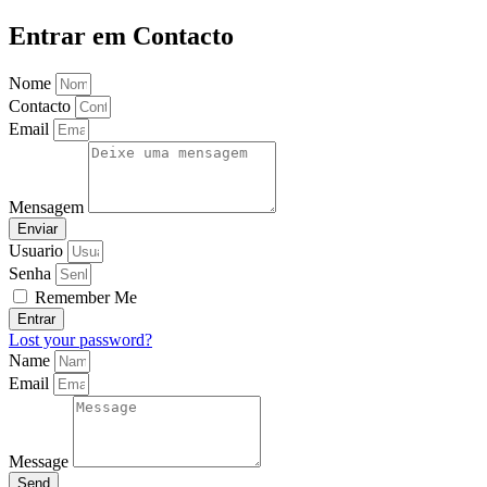
Entrar em Contacto
Nome
Contacto
Email
Mensagem
Enviar
Usuario
Senha
Remember Me
Entrar
Lost your password?
Name
Email
Message
Send