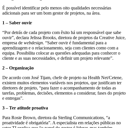
É possível identificar pelo menos oito qualidades necessárias
adicionais para ser um bom gestor de projetos, na área.
1 ‒ Saber ouvir
“Por detrás de cada projeto com êxito há um responsável que sabe
ouvir”, declara Jelissa Brooks, diretora de projetos da Creative Juice,
empresa de
webdesign
. “Saber ouvir é fundamental para a
aprendizagem e o relacionamento, seja com clientes como com a
equipa. Possibilita colocar as questões adequadas para conhecer o
cliente e as suas necessidades, e definir um projeto relevante”.
2 ‒ Organização
De acordo com José Tijam, chefe de projeto na Health Net/Cetene,
existem muitos elementos variáveis nos projetos, que justificam ter
diretores de projeto, “para fazer o acompanhamento de todas as
tarefas, problemas, decisões, elementos a considerar, fases do projeto
e entregas”.
3 ‒ Ter atitude proativa
Para Rosie Brown, diretora da Sterling Communications, “a
proatividade é obrigatória”. A especialista em relações públicas no
setor TI explica que “o papel do gestor é liderar, mas também