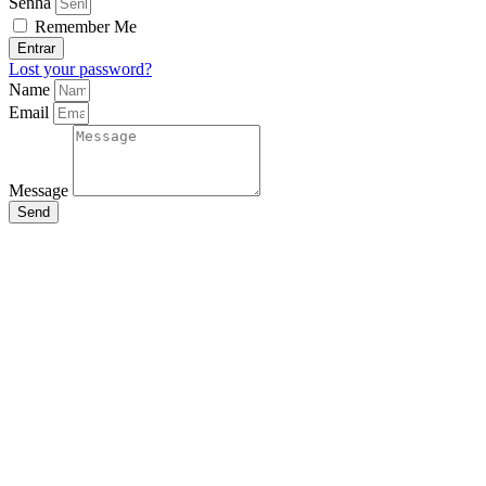
Senha
Remember Me
Entrar
Lost your password?
Name
Email
Message
Send