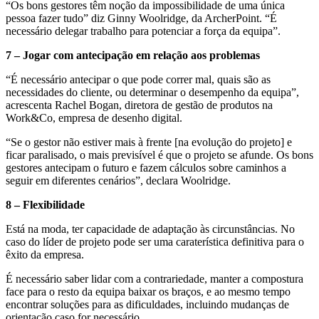
“Os bons gestores têm noção da impossibilidade de uma única
pessoa fazer tudo” diz Ginny Woolridge, da ArcherPoint. “É
necessário delegar trabalho para potenciar a força da equipa”.
7 ‒ Jogar com antecipação em relação aos problemas
“É necessário antecipar o que pode correr mal, quais são as
necessidades do cliente, ou determinar o desempenho da equipa”,
acrescenta Rachel Bogan, diretora de gestão de produtos na
Work&Co, empresa de desenho digital.
“Se o gestor não estiver mais à frente [na evolução do projeto] e
ficar paralisado, o mais previsível é que o projeto se afunde. Os bons
gestores antecipam o futuro e fazem cálculos sobre caminhos a
seguir em diferentes cenários”, declara Woolridge.
8 ‒ Flexibilidade
Está na moda, ter capacidade de adaptação às circunstâncias. No
caso do líder de projeto pode ser uma caraterística definitiva para o
êxito da empresa.
É necessário saber lidar com a contrariedade, manter a compostura
face para o resto da equipa baixar os braços, e ao mesmo tempo
encontrar soluções para as dificuldades, incluindo mudanças de
orientação caso for necessário.