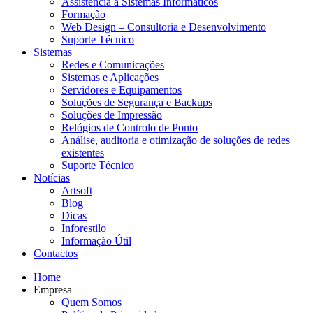
Assistência a Sistemas Informáticos
Formação
Web Design – Consultoria e Desenvolvimento
Suporte Técnico
Sistemas
Redes e Comunicações
Sistemas e Aplicações
Servidores e Equipamentos
Soluções de Segurança e Backups
Soluções de Impressão
Relógios de Controlo de Ponto
Análise, auditoria e otimização de soluções de redes
existentes
Suporte Técnico
Notícias
Artsoft
Blog
Dicas
Inforestilo
Informação Útil
Contactos
Home
Empresa
Quem Somos