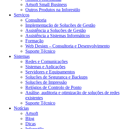
Artsoft Small Business
Outros Produtos na Inforestilo
Serviços
Consultoria
Implementação de Soluções de Gestão
Assistência a Soluções de Gestão
Assistência a Sistemas Informáticos
Formação
Web Design – Consultoria e Desenvolvimento
Suporte Técnico
Sistemas
Redes e Comunicações
Sistemas e Aplicações
Servidores e Equipamentos
Soluções de Segurança e Backups
Soluções de Impressão
Relógios de Controlo de Ponto
Análise, auditoria e otimização de soluções de redes
existentes
Suporte Técnico
Notícias
Artsoft
Blog
Dicas
Inforestilo