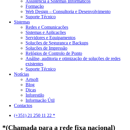
Assistência a Sistemas Informáticos
Formação
Web Design – Consultoria e Desenvolvimento
Suporte Técnico
Sistemas
Redes e Comunicações
Sistemas e Aplicações
Servidores e Equipamentos
Soluções de Segurança e Backups
Soluções de Impressão
Relógios de Controlo de Ponto
Análise, auditoria e otimização de soluções de redes
existentes
Suporte Técnico
Notícias
Artsoft
Blog
Dicas
Inforestilo
Informação Útil
Contactos
(+351) 21 250 11 22 *
*(Chamada para a rede fixa nacional)