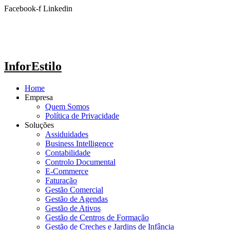
Ir
Facebook-f
Linkedin
para
o
conteúdo
InforEstilo
Home
Empresa
Quem Somos
Política de Privacidade
Soluções
Assiduidades
Business Intelligence
Contabilidade
Controlo Documental
E-Commerce
Faturação
Gestão Comercial
Gestão de Agendas
Gestão de Ativos
Gestão de Centros de Formação
Gestão de Creches e Jardins de Infância