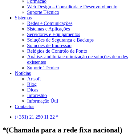
Formação
Web Design – Consultoria e Desenvolvimento
Suporte Técnico
Sistemas
Redes e Comunicações
Sistemas e Aplicações
Servidores e Equipamentos
Soluções de Segurança e Backups
Soluções de Impressão
Relógios de Controlo de Ponto
Análise, auditoria e otimização de soluções de redes
existentes
Suporte Técnico
Notícias
Artsoft
Blog
Dicas
Inforestilo
Informação Útil
Contactos
(+351) 21 250 11 22 *
*(Chamada para a rede fixa nacional)