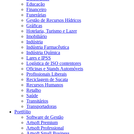
Educação
Financeiro
Funerárias
Gestão de Recursos Hídricos
Gráficas
Hotelaria, Turismo e Lazer
Imobiliário
Indústria
Indústria Farmacêutica
Indústria Química
Lares e IPSS
Logística de ISO contentores
Oficinas e Stands Automóveis
Profissionais Liberais
Reciclagem de Sucata
Recursos Humanos
Retalho
Saúde
Transitários
Transportadoras
Portfólio
Software de Gestão
Artsoft Premium
Artsoft Professional
Artsoft Small Business