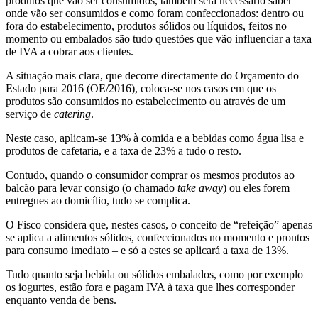
produtos que vão ser consumidos, também será necessário saber
onde vão ser consumidos e como foram confeccionados: dentro ou
fora do estabelecimento, produtos sólidos ou líquidos, feitos no
momento ou embalados são tudo questões que vão influenciar a taxa
de IVA a cobrar aos clientes.
A situação mais clara, que decorre directamente do Orçamento do
Estado para 2016 (OE/2016), coloca-se nos casos em que os
produtos são consumidos no estabelecimento ou através de um
serviço de
catering
.
Neste caso, aplicam-se 13% à comida e a bebidas como água lisa e
produtos de cafetaria, e a taxa de 23% a tudo o resto.
Contudo, quando o consumidor comprar os mesmos produtos ao
balcão para levar consigo (o chamado
take away
) ou eles forem
entregues ao domicílio, tudo se complica.
O Fisco considera que, nestes casos, o conceito de “refeição” apenas
se aplica a alimentos sólidos, confeccionados no momento e prontos
para consumo imediato – e só a estes se aplicará a taxa de 13%.
Tudo quanto seja bebida ou sólidos embalados, como por exemplo
os iogurtes, estão fora e pagam IVA à taxa que lhes corresponder
enquanto venda de bens.