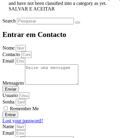
and have not been classified into a category as yet.
SALVAR E ACEITAR
Search
Entrar em Contacto
Nome
Contacto
Email
Mensagem
Enviar
Usuario
Senha
Remember Me
Entrar
Lost your password?
Name
Email