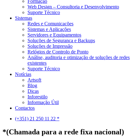
Formação
Web Design – Consultoria e Desenvolvimento
Suporte Técnico
Sistemas
Redes e Comunicações
Sistemas e Aplicações
Servidores e Equipamentos
Soluções de Segurança e Backups
Soluções de Impressão
Relógios de Controlo de Ponto
Análise, auditoria e otimização de soluções de redes
existentes
Suporte Técnico
Notícias
Artsoft
Blog
Dicas
Inforestilo
Informação Útil
Contactos
(+351) 21 250 11 22 *
*(Chamada para a rede fixa nacional)