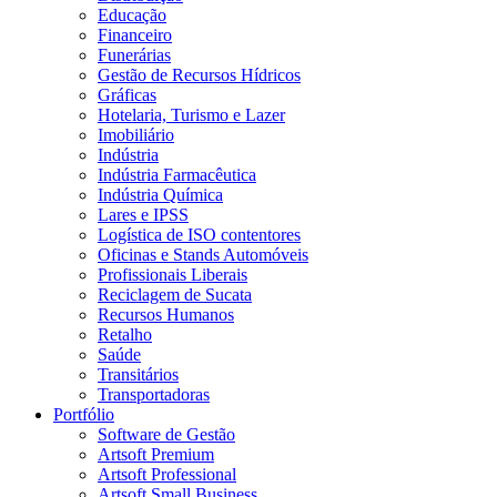
Educação
Financeiro
Funerárias
Gestão de Recursos Hídricos
Gráficas
Hotelaria, Turismo e Lazer
Imobiliário
Indústria
Indústria Farmacêutica
Indústria Química
Lares e IPSS
Logística de ISO contentores
Oficinas e Stands Automóveis
Profissionais Liberais
Reciclagem de Sucata
Recursos Humanos
Retalho
Saúde
Transitários
Transportadoras
Portfólio
Software de Gestão
Artsoft Premium
Artsoft Professional
Artsoft Small Business