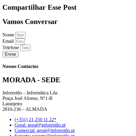
Compartilhar Esse Post
Vamos Conversar
Nome
Email
Telefone
Enviar
Nossos Contactos
MORADA - SEDE
Inforestilo – Informática Lda
Praça José Afonso, Nº1-B
Laranjeiro
2810-236 – ALMADA
(+351) 21 250 11 22*
Geral: geral@inforestilo.pt
Comercial: geral@inforestilo.pt
Suporte: suporte@inforestilo.pt