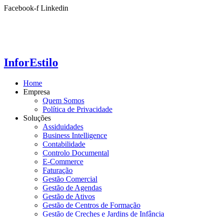
Ir
Facebook-f
Linkedin
para
o
conteúdo
InforEstilo
Home
Empresa
Quem Somos
Política de Privacidade
Soluções
Assiduidades
Business Intelligence
Contabilidade
Controlo Documental
E-Commerce
Faturação
Gestão Comercial
Gestão de Agendas
Gestão de Ativos
Gestão de Centros de Formação
Gestão de Creches e Jardins de Infância