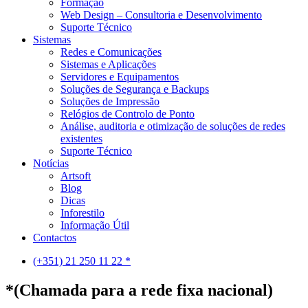
Formação
Web Design – Consultoria e Desenvolvimento
Suporte Técnico
Sistemas
Redes e Comunicações
Sistemas e Aplicações
Servidores e Equipamentos
Soluções de Segurança e Backups
Soluções de Impressão
Relógios de Controlo de Ponto
Análise, auditoria e otimização de soluções de redes
existentes
Suporte Técnico
Notícias
Artsoft
Blog
Dicas
Inforestilo
Informação Útil
Contactos
(+351) 21 250 11 22 *
*(Chamada para a rede fixa nacional)