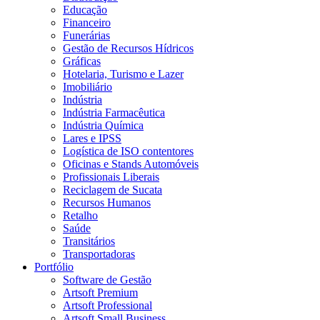
Educação
Financeiro
Funerárias
Gestão de Recursos Hídricos
Gráficas
Hotelaria, Turismo e Lazer
Imobiliário
Indústria
Indústria Farmacêutica
Indústria Química
Lares e IPSS
Logística de ISO contentores
Oficinas e Stands Automóveis
Profissionais Liberais
Reciclagem de Sucata
Recursos Humanos
Retalho
Saúde
Transitários
Transportadoras
Portfólio
Software de Gestão
Artsoft Premium
Artsoft Professional
Artsoft Small Business