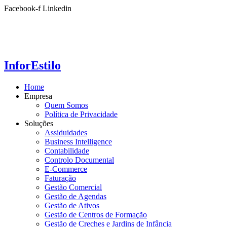
Ir
Facebook-f
Linkedin
para
o
conteúdo
InforEstilo
Home
Empresa
Quem Somos
Política de Privacidade
Soluções
Assiduidades
Business Intelligence
Contabilidade
Controlo Documental
E-Commerce
Faturação
Gestão Comercial
Gestão de Agendas
Gestão de Ativos
Gestão de Centros de Formação
Gestão de Creches e Jardins de Infância